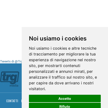
Noi usiamo i cookies
Noi usiamo i cookies e altre tecniche
di tracciamento per migliorare la tua
esperienza di navigazione nel nostro
Tweets di @TrgMedia
sito, per mostrarti contenuti
Seguici su
personalizzati e annunci mirati, per
analizzare il traffico sul nostro sito, e
per capire da dove arrivano i nostri
visitatori.
Accetto
CONTATTI
PRIVACY
COOKIES
PALINSESTO
DIRETTA TV
DIRETTA RADIO
RGM HITRADIO
Rifiuto