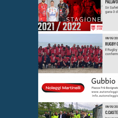
PALLAVO
Sir Safe
gara-3 de
08/05/20
RUGBY G
Il Rugby
conferma
08/05/20
C.CASTE