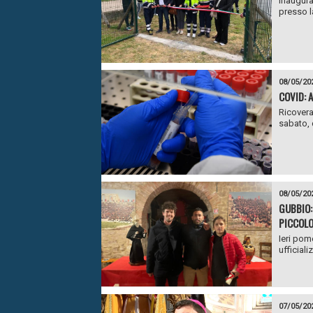
Inaugura
presso la
08/05/20
COVID: 
Ricovera
sabato, q
08/05/20
GUBBIO:
PICCOL
Ieri pom
ufficiali
07/05/20