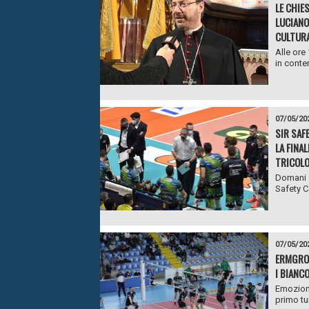
LE CHIE
LUCIANO 
CULTURA
Alle ore
in conte
07/05/20
SIR SAF
LA FINA
TRICOL
Domani al
Safety C
07/05/20
ERMGROU
I BIANC
Emoziona
primo tu