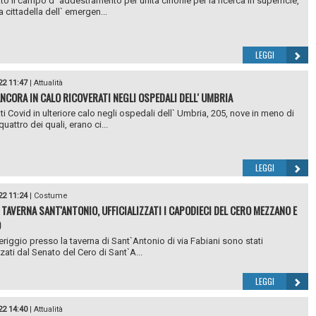
to il campo d` addestramento per unità cinofile per la ricerca in superficie,
 cittadella dell` emergen...
LEGGI
22 11:47
|
Attualità
ANCORA IN CALO RICOVERATI NEGLI OSPEDALI DELL' UMBRIA
ti Covid in ulteriore calo negli ospedali dell` Umbria, 205, nove in meno di
uattro dei quali, erano ci...
LEGGI
22 11:24
|
Costume
 TAVERNA SANT'ANTONIO, UFFICIALIZZATI I CAPODIECI DEL CERO MEZZANO E
O
eriggio presso la taverna di Sant`Antonio di via Fabiani sono stati
zzati dal Senato del Cero di Sant`A...
LEGGI
22 14:40
|
Attualità