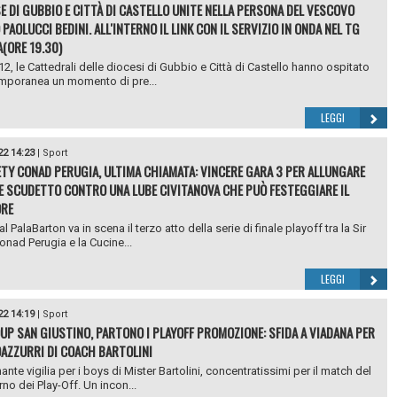
SE DI GUBBIO E CITTÀ DI CASTELLO UNITE NELLA PERSONA DEL VESCOVO
PAOLUCCI BEDINI. ALL'INTERNO IL LINK CON IL SERVIZIO IN ONDA NEL TG
(ORE 19.30)
 12, le Cattedrali delle diocesi di Gubbio e Città di Castello hanno ospitato
mporanea un momento di pre...
LEGGI
22 14:23
|
Sport
ETY CONAD PERUGIA, ULTIMA CHIAMATA: VINCERE GARA 3 PER ALLUNGARE
LE SCUDETTO CONTRO UNA LUBE CIVITANOVA CHE PUÒ FESTEGGIARE IL
ORE
 PalaBarton va in scena il terzo atto della serie di finale playoff tra la Sir
onad Perugia e la Cucine...
LEGGI
22 14:19
|
Sport
P SAN GIUSTINO, PARTONO I PLAYOFF PROMOZIONE: SFIDA A VIADANA PER
OAZZURRI DI COACH BARTOLINI
nte vigilia per i boys di Mister Bartolini, concentratissimi per il match del
rno dei Play-Off. Un incon...