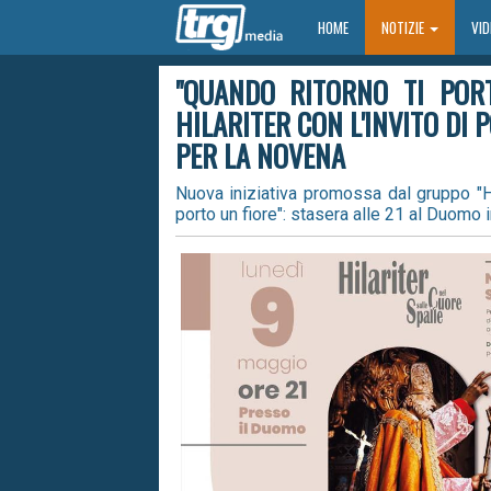
HOME
HOME
NOTIZIE
VI
"QUANDO RITORNO TI PORT
HILARITER CON L'INVITO DI 
PER LA NOVENA
Nuova iniziativa promossa dal gruppo "Hil
porto un fiore": stasera alle 21 al Duomo