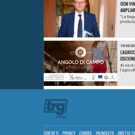
OCM VIN
AMPLIAR
“La Regi
produzion
19/03/20
L'AGRIC
EDIZION
Al via l
l’agricol
CONTATTI
PRIVACY
COOKIES
PALINSESTO
DIRETTA T