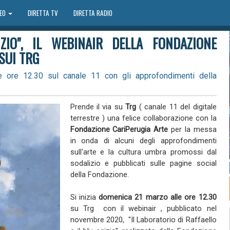
DEO
DIRETTA TV
DIRETTA RADIO
ZIO", IL WEBINAIR DELLA FONDAZIONE
SUI TRG
ore 12.30 sul canale 11 con gli approfondimenti della
Prende il via su
Trg
( canale 11 del digitale
terrestre ) una felice collaborazione con la
Fondazione CariPerugia Arte
per la messa
in onda di alcuni degli approfondimenti
sull'arte e la cultura umbra promossi dal
sodalizio e pubblicati sulle pagine social
della Fondazione.
Si inizia
domenica 21 marzo alle ore 12.30
su Trg con il webinair , pubblicato nel
novembre 2020, "Il Laboratorio di Raffaello