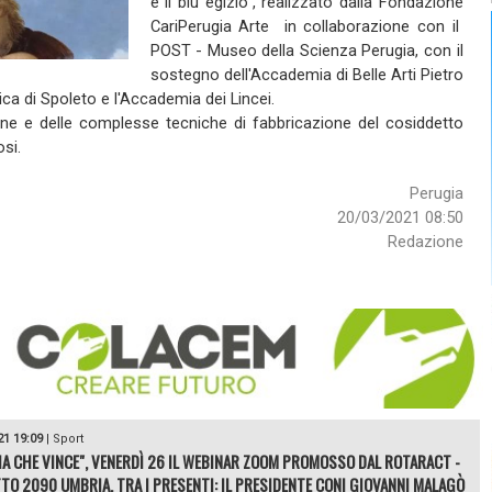
e il blu egizio", realizzato dalla Fondazione
CariPerugia Arte in collaborazione con il
POST - Museo della Scienza Perugia, con il
sostegno dell'Accademia di Belle Arti Pietro
ica di Spoleto e l'Accademia dei Lincei.
gine e delle complesse tecniche di fabbricazione del cosiddetto
osi.
Perugia
20/03/2021 08:50
Redazione
21 19:09
|
Sport
IA CHE VINCE", VENERDÌ 26 IL WEBINAR ZOOM PROMOSSO DAL ROTARACT -
TO 2090 UMBRIA. TRA I PRESENTI: IL PRESIDENTE CONI GIOVANNI MALAGÒ