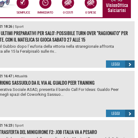
21 18:26
|
Sport
 ULTIMI PREPARATIVI PER SALO': POSSIBILE TURN OVER "RAGIONATO" PER
E. CON IL MATELICA SI GIOCA SABATO 27 ALLE 15
il Gubbio dopo l`euforia della vittoria nella straregionale affronta
alle 15 la Feralpisalò sulle riv...
LEGGI
21 16:47
|
Attualità
RKING SASSUOLO DA IL VIA AL GUALDO PEER TRAINING
rativa Sociale ASAD, presenta il bando Call For Ideas: Gualdo Peer
 negli spazi del Coworking Sassuo...
LEGGI
21 16:23
|
Sport
TRASFERTA DEL MINIGIRONE F2: JOB ITALIA VA A PESARO