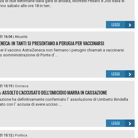
za di due settimane dalla gara di andata, Montesi Pesaro e Job Italia si
nno sabato alle ore 18 in terr...
LEGGI
21 16:04
|
Attualità
NECA: IN TANTI SI PRESENTANO A PERUGIA PER VACCINARSI
 per il vaccino AstraZeneca non fermano i perugini chiamati a vaccinarsi.
o somministrazione di Ponte d`...
LEGGI
21 15:19
|
Cronaca
: ASSOLTO L'ACCUSATO DELL'OMICIDIO MARRA IN CASSAZIONE
zione ha definitivamente confermato l` assoluzione di Umberto Bindella
to con l` accusa di avere ucciso ...
LEGGI
21 15:12
|
Politica