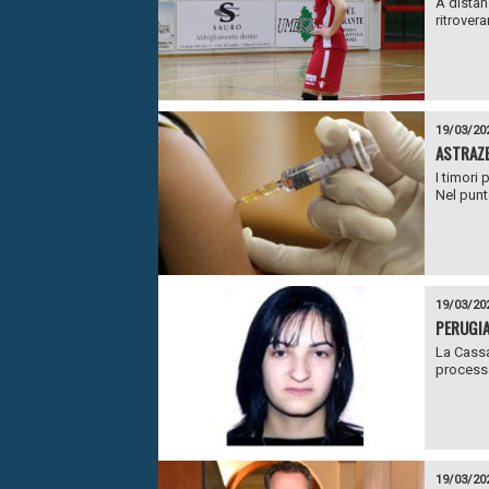
A distan
ritrovera
19/03/20
ASTRAZE
I timori
Nel punt
19/03/20
PERUGIA
La Cassa
processa
19/03/20