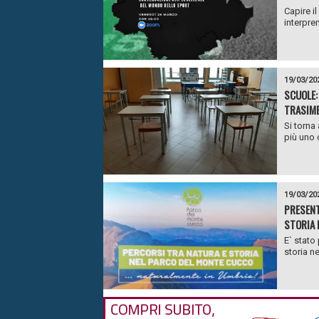
Capire il
interpre
19/03/20
SCUOLE:
TRASIME
Si torna 
più uno d
19/03/20
PRESENT
STORIA 
E` stato
storia n