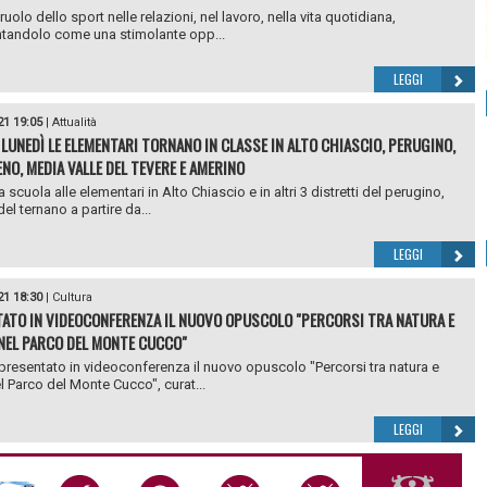
 ruolo dello sport nelle relazioni, nel lavoro, nella vita quotidiana,
ntandolo come una stimolante opp...
LEGGI
21 19:05
|
Attualità
 LUNEDÌ LE ELEMENTARI TORNANO IN CLASSE IN ALTO CHIASCIO, PERUGINO,
NO, MEDIA VALLE DEL TEVERE E AMERINO
a scuola alle elementari in Alto Chiascio e in altri 3 distretti del perugino,
el ternano a partire da...
LEGGI
21 18:30
|
Cultura
ATO IN VIDEOCONFERENZA IL NUOVO OPUSCOLO "PERCORSI TRA NATURA E
NEL PARCO DEL MONTE CUCCO"
 presentato in videoconferenza il nuovo opuscolo "Percorsi tra natura e
el Parco del Monte Cucco", curat...
LEGGI