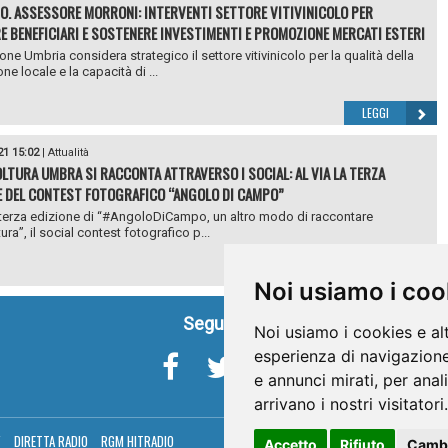
O. ASSESSORE MORRONI: INTERVENTI SETTORE VITIVINICOLO PER
E BENEFICIARI E SOSTENERE INVESTIMENTI E PROMOZIONE MERCATI ESTERI
one Umbria considera strategico il settore vitivinicolo per la qualità della
e locale e la capacità di ...
LEGGI
21 15:02
|
Attualità
OLTURA UMBRA SI RACCONTA ATTRAVERSO I SOCIAL: AL VIA LA TERZA
E DEL CONTEST FOTOGRAFICO “ANGOLO DI CAMPO”
a terza edizione di “#AngoloDiCampo, un altro modo di raccontare
tura”, il social contest fotografico p...
LEGGI
Noi usiamo i coo
Seguici su
Noi usiamo i cookies e al
esperienza di navigazione
e annunci mirati, per anal
arrivano i nostri visitatori.
V
DIRETTA RADIO
RGM HITRADIO
Accetto
Rifiuto
Cambi