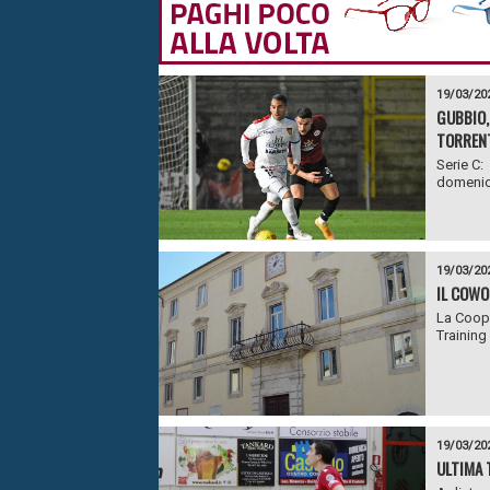
19/03/20
GUBBIO,
TORRENT
Serie C: 
domenica 
19/03/20
IL COWO
La Coope
Training
19/03/20
ULTIMA 