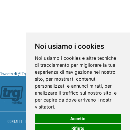
Noi usiamo i cookies
Noi usiamo i cookies e altre tecniche
di tracciamento per migliorare la tua
esperienza di navigazione nel nostro
Tweets di @TrgMedia
sito, per mostrarti contenuti
Seguici su
personalizzati e annunci mirati, per
analizzare il traffico sul nostro sito, e
per capire da dove arrivano i nostri
visitatori.
Accetto
CONTATTI
PRIVACY
COOKIES
PALINSESTO
DIRETTA TV
DIRETTA RADIO
RGM HITRADIO
Rifiuto