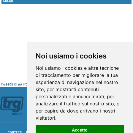
SOCIAL
Noi usiamo i cookies
Noi usiamo i cookies e altre tecniche
di tracciamento per migliorare la tua
esperienza di navigazione nel nostro
Tweets di @TrgMedia
sito, per mostrarti contenuti
Seguici su
personalizzati e annunci mirati, per
analizzare il traffico sul nostro sito, e
per capire da dove arrivano i nostri
visitatori.
Accetto
CONTATTI
PRIVACY
COOKIES
PALINSESTO
DIRETTA TV
DIRETTA RADIO