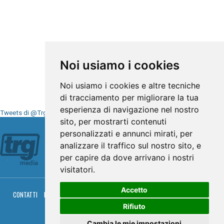
Noi usiamo i cookies
Noi usiamo i cookies e altre tecniche
di tracciamento per migliorare la tua
esperienza di navigazione nel nostro
Tweets di @TrgMedia
sito, per mostrarti contenuti
Seguici su
personalizzati e annunci mirati, per
analizzare il traffico sul nostro sito, e
per capire da dove arrivano i nostri
visitatori.
Accetto
CONTATTI
PRIVACY
COOKIES
PALINSESTO
DIRETTA TV
DIRETTA RADIO
RGM HITRADIO
Rifiuto
© TRG Media 2005-2026
Cambia le mie impostazioni