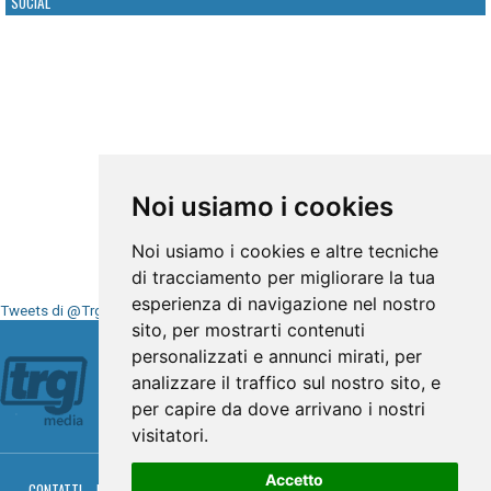
SOCIAL
Noi usiamo i cookies
Noi usiamo i cookies e altre tecniche
di tracciamento per migliorare la tua
esperienza di navigazione nel nostro
Tweets di @TrgMedia
sito, per mostrarti contenuti
Seguici su
personalizzati e annunci mirati, per
analizzare il traffico sul nostro sito, e
per capire da dove arrivano i nostri
visitatori.
Accetto
CONTATTI
PRIVACY
COOKIES
PALINSESTO
DIRETTA TV
DIRETTA RADIO