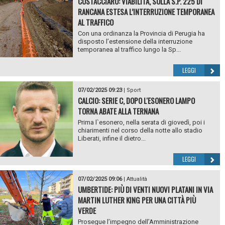
COSTACCIARO: VIABILITÀ, SULLA S.P. 225 DI
RANCANA ESTESA L’INTERRUZIONE TEMPORANEA
AL TRAFFICO
Con una ordinanza la Provincia di Perugia ha
disposto l’estensione della interruzione
temporanea al traffico lungo la Sp...
LEGGI
07/02/2025 09:23
|
Sport
CALCIO: SERIE C, DOPO L'ESONERO LAMPO
TORNA ABATE ALLA TERNANA
Prima l`esonero, nella serata di giovedì, poi i
chiarimenti nel corso della notte allo stadio
Liberati, infine il dietro...
LEGGI
07/02/2025 09:06
|
Attualità
UMBERTIDE: PIÙ DI VENTI NUOVI PLATANI IN VIA
MARTIN LUTHER KING PER UNA CITTÀ PIÙ
VERDE
Prosegue l’impegno dell’Amministrazione