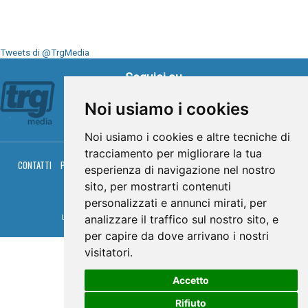
Tweets di @TrgMedia
Seguici su
Noi usiamo i cookies
Noi usiamo i cookies e altre tecniche di
tracciamento per migliorare la tua
CONTATTI
PRIVACY
COOKIES
PALINSESTO
DIRETTA TV
DIRETTA RADIO
esperienza di navigazione nel nostro
RGM HITRADIO
sito, per mostrarti contenuti
© TRG Media 2005-2026
personalizzati e annunci mirati, per
analizzare il traffico sul nostro sito, e
Umbria Televisioni s.r.l. - P.I.00496230541 -
www.trgmedia.it
- Powered by
FFZ
per capire da dove arrivano i nostri
visitatori.
Accetto
Rifiuto