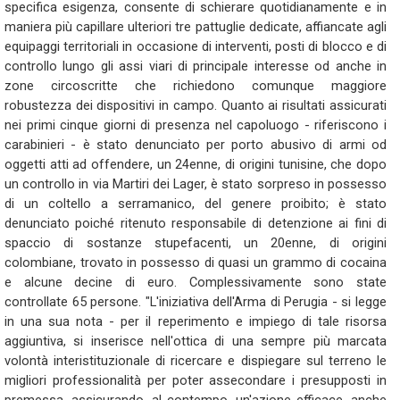
specifica esigenza, consente di schierare quotidianamente e in
maniera più capillare ulteriori tre pattuglie dedicate, affiancate agli
equipaggi territoriali in occasione di interventi, posti di blocco e di
controllo lungo gli assi viari di principale interesse od anche in
zone circoscritte che richiedono comunque maggiore
robustezza dei dispositivi in campo. Quanto ai risultati assicurati
nei primi cinque giorni di presenza nel capoluogo - riferiscono i
carabinieri - è stato denunciato per porto abusivo di armi od
oggetti atti ad offendere, un 24enne, di origini tunisine, che dopo
un controllo in via Martiri dei Lager, è stato sorpreso in possesso
di un coltello a serramanico, del genere proibito; è stato
denunciato poiché ritenuto responsabile di detenzione ai fini di
spaccio di sostanze stupefacenti, un 20enne, di origini
colombiane, trovato in possesso di quasi un grammo di cocaina
e alcune decine di euro. Complessivamente sono state
controllate 65 persone. "L'iniziativa dell'Arma di Perugia - si legge
in una sua nota - per il reperimento e impiego di tale risorsa
aggiuntiva, si inserisce nell'ottica di una sempre più marcata
volontà interistituzionale di ricercare e dispiegare sul terreno le
migliori professionalità per poter assecondare i presupposti in