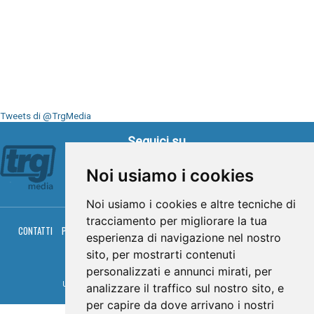
Tweets di @TrgMedia
Seguici su
Noi usiamo i cookies
Noi usiamo i cookies e altre tecniche di
tracciamento per migliorare la tua
CONTATTI
PRIVACY
COOKIES
PALINSESTO
DIRETTA TV
DIRETTA RADIO
esperienza di navigazione nel nostro
RGM HITRADIO
sito, per mostrarti contenuti
© TRG Media 2005-2026
personalizzati e annunci mirati, per
Umbria Televisioni s.r.l. - P.I.00496230541 -
www.trgmedia.it
- Powered by
FFZ
analizzare il traffico sul nostro sito, e
per capire da dove arrivano i nostri