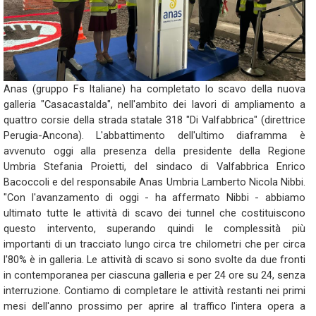
Anas (gruppo Fs Italiane) ha completato lo scavo della nuova
galleria "Casacastalda", nell'ambito dei lavori di ampliamento a
quattro corsie della strada statale 318 "Di Valfabbrica" (direttrice
Perugia-Ancona). L'abbattimento dell'ultimo diaframma è
avvenuto oggi alla presenza della presidente della Regione
Umbria Stefania Proietti, del sindaco di Valfabbrica Enrico
Bacoccoli e del responsabile Anas Umbria Lamberto Nicola Nibbi.
"Con l'avanzamento di oggi - ha affermato Nibbi - abbiamo
ultimato tutte le attività di scavo dei tunnel che costituiscono
questo intervento, superando quindi le complessità più
importanti di un tracciato lungo circa tre chilometri che per circa
l'80% è in galleria. Le attività di scavo si sono svolte da due fronti
in contemporanea per ciascuna galleria e per 24 ore su 24, senza
interruzione. Contiamo di completare le attività restanti nei primi
mesi dell'anno prossimo per aprire al traffico l'intera opera a