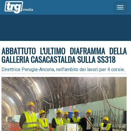
Toggl
naviga
ABBATTUTO L'ULTIMO DIAFRAMMA DELLA
GALLERIA CASACASTALDA SULLA SS318
Direttrice Perugia-Ancona, nell'ambito dei lavori per 4 corsie.