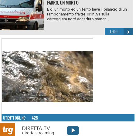
FABRO, UN MORTO
È di un morto ed un ferito lieve il bilancio di un
tamponamento fra tre Tir in A1 sulla
carreggiata nord accaduto stanot...
LEGGI
UTENTI ONLINE:
425