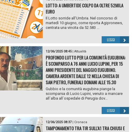
LOTTO: A UMBERTIDE COLPO DA OLTRE 52MILA
EURO
Il Lotto sorride all’Umbria. Nel concorso di
martedì 10 giugno, come riporta Agipronews,
centrata una vincita da 52.583 ...
LEGGI
12/06/2025 08:45
|
Attualità
PROFONDO LUTTO PER LA COMUNITÀ EUGUBINA:
È SCOMPARSO A 76 ANNI LUCIO LUPINI, PER 15
ANNI PRESIDENTE DEL MAGGIO EUGUBINO.
CAMERA ARDENTE DALLE 12 NELLA CHIESA DI
SAN PIETRO, FUNERALI DOMANI ALLE 15.30
Gubbio e la comunità eugubina piange la
scomparsa di Lucio Lupini, venuto a mancare
all`alba all`ospedale di Perugia dov...
LEGGI
12/06/2025 08:37
|
Cronaca
TAMPONAMENTO TRA TIR SULL'A1 TRA CHIUSI E