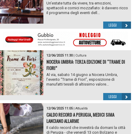
Un’estate tutta da vivere, tra emozioni,
spettacoli e cornici mozzafiato: è davvero ricco
il programma degli eventi dell...
LEGGI
12/06/2025 11:30
|
Cultura
NOCERA UMBRA: TERZA EDIZIONE DI “TRAME DI
FIORI”
Al via, sabato 14 giugno a Nocera Umbra,
l’evento “Trame di Fiori”, esposizione di
manufatti tessili di altissimo valore...
LEGGI
12/06/2025 11:05
|
Attualità
CALDO RECORD A PERUGIA, MEDICI SIMA
LANCIANO ALLARME
Il caldo record che investirà da domani la città
di Perugia - che venerdì 13 con Bolzano e