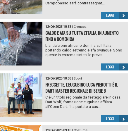
Campobasso sarà contrassegnat...
LEGGI
12/06/2025 10:53
|
Cronaca
CALDO E AFA SU TUTTA L'ITALIA, IN AUMENTO
FINO A DOMENICA
L`anticiclone africano domina sull`Italia
portando caldo estremo e afa ovunque. Sono
queste in estrema sintesi le previs...
LEGGI
12/06/2025 10:03
|
Sport
FRECCETTE, L’EUGUBINO LUCA PIEROTTI È IL
DART MASTER REGIONALE DI SERIE B
C’è un titolo regionale da festeggiare in casa
Dart Wolf, formazione eugubina affilata
all’Open Dart: l’ha portato a cas...
LEGGI
12/06/2025 09:10
|
Costume