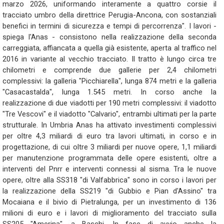
marzo 2026, uniformando interamente a quattro corsie il
tracciato umbro della direttrice Perugia-Ancona, con sostanziali
benefici in termini di sicurezza e tempi di percorrenza". I lavori -
spiega l'Anas - consistono nella realizzazione della seconda
carreggiata, affiancata a quella già esistente, aperta al traffico nel
2016 in variante al vecchio tracciato. Il tratto è lungo circa tre
chilometri e comprende due gallerie per 2,4 chilometri
complessivi: la galleria "Picchiarella", lunga 874 metri e la galleria
"Casacastalda", lunga 1.545 metri. In corso anche la
realizzazione di due viadotti per 190 metri complessivi: il viadotto
"Tre Vescovi" e il viadotto "Calvario", entrambi ultimati per la parte
strutturale. In Umbria Anas ha attivato investimenti complessivi
per oltre 4,3 miliardi di euro tra lavori ultimati, in corso e in
progettazione, di cui oltre 3 miliardi per nuove opere, 1,1 miliardi
per manutenzione programmata delle opere esistenti, oltre a
interventi del Pnrr e interventi connessi al sisma. Tra le nuove
opere, oltre alla SS318 "di Valfabbrica" sono in corso i lavori per
la realizzazione della SS219 "di Gubbio e Pian d'Assino" tra
Mocaiana e il bivio di Pietralunga, per un investimento di 136
milioni di euro e i lavori di miglioramento del tracciato sulla