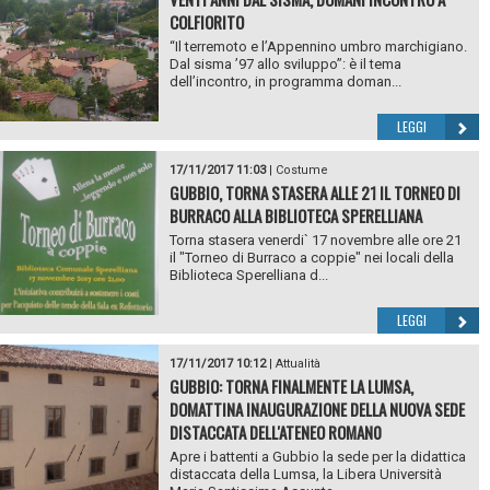
COLFIORITO
“Il terremoto e l’Appennino umbro marchigiano.
Dal sisma ’97 allo sviluppo”: è il tema
dell’incontro, in programma doman...
LEGGI
17/11/2017 11:03
|
Costume
GUBBIO, TORNA STASERA ALLE 21 IL TORNEO DI
BURRACO ALLA BIBLIOTECA SPERELLIANA
Torna stasera venerdi` 17 novembre alle ore 21
il "Torneo di Burraco a coppie" nei locali della
Biblioteca Sperelliana d...
LEGGI
17/11/2017 10:12
|
Attualità
GUBBIO: TORNA FINALMENTE LA LUMSA,
DOMATTINA INAUGURAZIONE DELLA NUOVA SEDE
DISTACCATA DELL'ATENEO ROMAN0
Apre i battenti a Gubbio la sede per la didattica
distaccata della Lumsa, la Libera Università