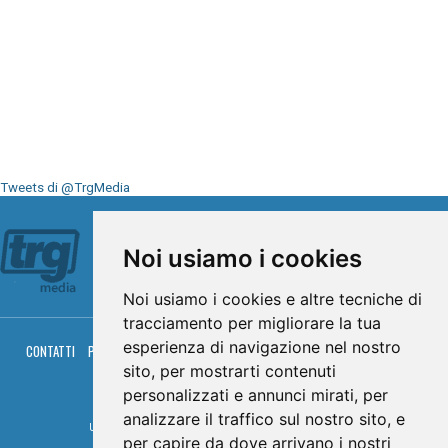
Tweets di @TrgMedia
Seguici su
Noi usiamo i cookies
Noi usiamo i cookies e altre tecniche di
tracciamento per migliorare la tua
esperienza di navigazione nel nostro
CONTATTI
PRIVACY
COOKIES
PALINSESTO
DIRETTA TV
DIRETTA RADIO
RGM HITRADIO
sito, per mostrarti contenuti
personalizzati e annunci mirati, per
© TRG Media 2005-2026
analizzare il traffico sul nostro sito, e
Umbria Televisioni s.r.l. - P.I.00496230541 -
www.trgmedia.it
- Powered by
FFZ
per capire da dove arrivano i nostri