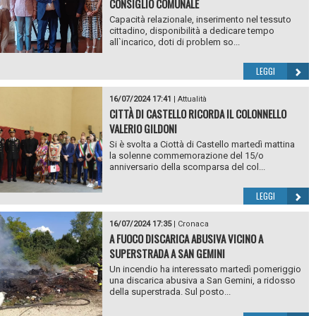
CONSIGLIO COMUNALE
Capacità relazionale, inserimento nel tessuto
cittadino, disponibilità a dedicare tempo
all`incarico, doti di problem so...
LEGGI
16/07/2024 17:41
|
Attualità
CITTÀ DI CASTELLO RICORDA IL COLONNELLO
VALERIO GILDONI
Si è svolta a Ciottà di Castello martedì mattina
la solenne commemorazione del 15/o
anniversario della scomparsa del col...
LEGGI
16/07/2024 17:35
|
Cronaca
A FUOCO DISCARICA ABUSIVA VICINO A
SUPERSTRADA A SAN GEMINI
Un incendio ha interessato martedì pomeriggio
una discarica abusiva a San Gemini, a ridosso
della superstrada. Sul posto...