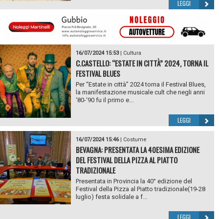
LEGGI
16/07/2024 15:53
|
Cultura
C.CASTELLO: “ESTATE IN CITTÀ” 2024, TORNA IL
FESTIVAL BLUES
Per “Estate in città” 2024 torna il Festival Blues,
la manifestazione musicale cult che negli anni
‘80-‘90 fu il primo e...
LEGGI
16/07/2024 15:46
|
Costume
BEVAGNA: PRESENTATA LA 40ESIMA EDIZIONE
DEL FESTIVAL DELLA PIZZA AL PIATTO
TRADIZIONALE
Presentata in Provincia la 40° edizione del
Festival della Pizza al Piatto tradizionale(19-28
luglio) festa solidale a f...
LEGGI