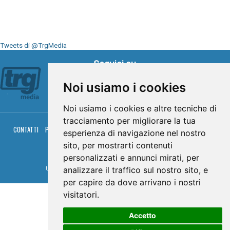
Tweets di @TrgMedia
Seguici su
Noi usiamo i cookies
Noi usiamo i cookies e altre tecniche di
tracciamento per migliorare la tua
CONTATTI
PRIVACY
COOKIES
PALINSESTO
DIRETTA TV
DIRETTA RADIO
esperienza di navigazione nel nostro
RGM HITRADIO
sito, per mostrarti contenuti
© TRG Media 2005-2026
personalizzati e annunci mirati, per
analizzare il traffico sul nostro sito, e
Umbria Televisioni s.r.l. - P.I.00496230541 -
www.trgmedia.it
- Powered by
FFZ
per capire da dove arrivano i nostri
visitatori.
Accetto