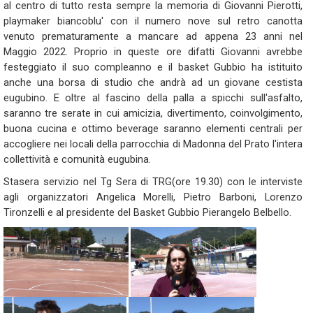
al centro di tutto resta sempre la memoria di Giovanni Pierotti,
playmaker biancoblu' con il numero nove sul retro canotta
venuto prematuramente a mancare ad appena 23 anni nel
Maggio 2022. Proprio in queste ore difatti Giovanni avrebbe
festeggiato il suo compleanno e il basket Gubbio ha istituito
anche una borsa di studio che andrà ad un giovane cestista
eugubino. E oltre al fascino della palla a spicchi sull'asfalto,
saranno tre serate in cui amicizia, divertimento, coinvolgimento,
buona cucina e ottimo beverage saranno elementi centrali per
accogliere nei locali della parrocchia di Madonna del Prato l'intera
collettività e comunità eugubina.
Stasera servizio nel Tg Sera di TRG(ore 19.30) con le interviste
agli organizzatori Angelica Morelli, Pietro Barboni, Lorenzo
Tironzelli e al presidente del Basket Gubbio Pierangelo Belbello.