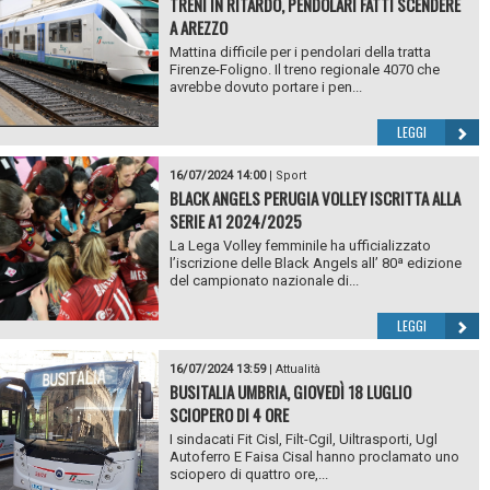
TRENI IN RITARDO, PENDOLARI FATTI SCENDERE
A AREZZO
Mattina difficile per i pendolari della tratta
Firenze-Foligno. Il treno regionale 4070 che
avrebbe dovuto portare i pen...
LEGGI
16/07/2024 14:00
|
Sport
BLACK ANGELS PERUGIA VOLLEY ISCRITTA ALLA
SERIE A1 2024/2025
La Lega Volley femminile ha ufficializzato
l’iscrizione delle Black Angels all’ 80ª edizione
del campionato nazionale di...
LEGGI
16/07/2024 13:59
|
Attualità
BUSITALIA UMBRIA, GIOVEDÌ 18 LUGLIO
SCIOPERO DI 4 ORE
I sindacati Fit Cisl, Filt-Cgil, Uiltrasporti, Ugl
Autoferro E Faisa Cisal hanno proclamato uno
sciopero di quattro ore,...