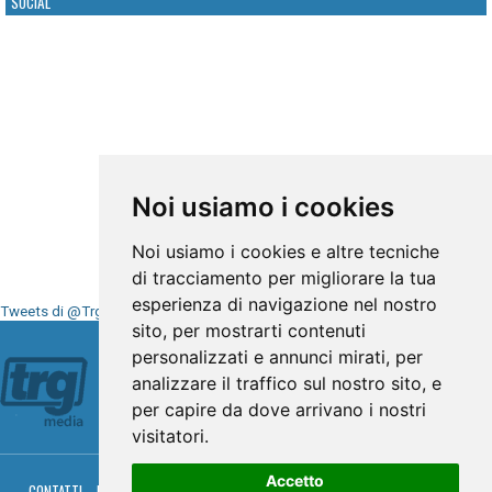
SOCIAL
Noi usiamo i cookies
Noi usiamo i cookies e altre tecniche
di tracciamento per migliorare la tua
esperienza di navigazione nel nostro
Tweets di @TrgMedia
sito, per mostrarti contenuti
Seguici su
personalizzati e annunci mirati, per
analizzare il traffico sul nostro sito, e
per capire da dove arrivano i nostri
visitatori.
Accetto
CONTATTI
PRIVACY
COOKIES
PALINSESTO
DIRETTA TV
DIRETTA RADIO