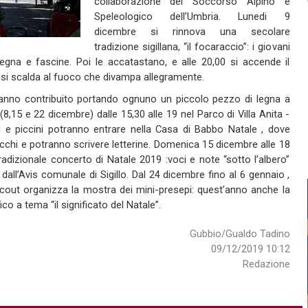
collaborazione del Soccorso Alpino e
Speleologico dell’Umbria. Lunedi 9
dicembre si rinnova una secolare
tradizione sigillana, “il focaraccio”: i giovani
egna e fascine. Poi le accatastano, e alle 20,00 si accende il
i si scalda al fuoco che divampa allegramente.
anno contribuito portando ognuno un piccolo pezzo di legna a
,15 e 22 dicembre) dalle 15,30 alle 19 nel Parco di Villa Anita -
i e piccini potranno entrare nella Casa di Babbo Natale , dove
ucchi e potranno scrivere letterine. Domenica 15 dicembre alle 18
radizionale concerto di Natale 2019 :voci e note “sotto l’albero”
dall’Avis comunale di Sigillo. Dal 24 dicembre fino al 6 gennaio ,
scout organizza la mostra dei mini-presepi: quest’anno anche la
ico a tema “il significato del Natale”.
Gubbio/Gualdo Tadino
09/12/2019 10:12
Redazione