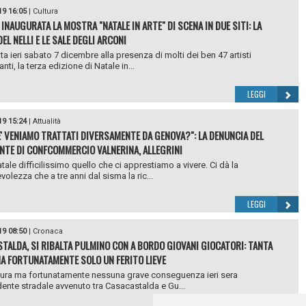
19 16:05
|
Cultura
 INAUGURATA LA MOSTRA "NATALE IN ARTE" DI SCENA IN DUE SITI: LA
EL NELLI E LE SALE DEGLI ARCONI
ta ieri sabato 7 dicembre alla presenza di molti dei ben 47 artisti
nti, la terza edizione di Natale in...
LEGGI
19 15:24
|
Attualità
' VENIAMO TRATTATI DIVERSAMENTE DA GENOVA?": LA DENUNCIA DEL
NTE DI CONFCOMMERCIO VALNERINA, ALLEGRINI
tale difficilissimo quello che ci apprestiamo a vivere. Ci dà la
olezza che a tre anni dal sisma la ric...
LEGGI
19 08:50
|
Cronaca
TALDA, SI RIBALTA PULMINO CON A BORDO GIOVANI GIOCATORI: TANTA
A FORTUNATAMENTE SOLO UN FERITO LIEVE
ura ma fortunatamente nessuna grave conseguenza ieri sera
idente stradale avvenuto tra Casacastalda e Gu...