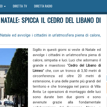
DEO
DIRETTA TV
DIRETTA RADIO
 NATALE: SPICCA IL CEDRO DEL LIBANO DI
 Natale ed avvolge i cittadini in un'atmosfera piena di calore,
Sigillo in questi giorni si veste di Natale ed
avvolge i cittadini in un’atmosfera piena di
calore, simpatia e luci. Luci che adornano il
grande e maestoso “
Cedro del Libano di
Linneo
” che, con un tronco di 3,50 metri di
circonferenza ed oltre 20 metri di
estensione, è una delle piante più grandi del
territorio e che troneggia nel parco di Villa
Anita. Le operazioni di montaggio delle luci
sono durate ben due giorni e sono
avvenute grazie alla fondamentale