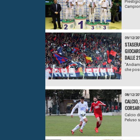
Prestigi
Campiona
09/12/20
STASERA
GIOCARC
DALLE 2
"Andiamo
che poss
08/12/20
CALCIO,
CORSARO
Calcio di
Peluso s