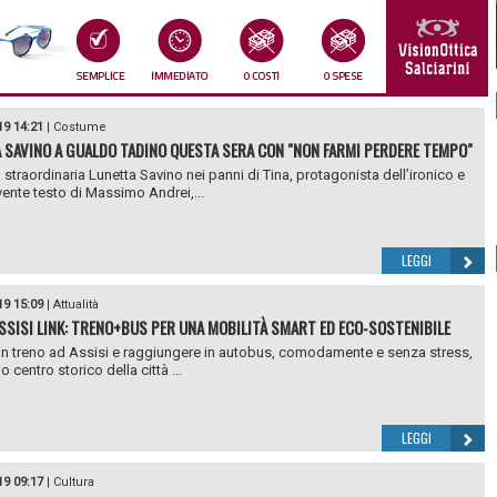
19 14:21
|
Costume
 SAVINO A GUALDO TADINO QUESTA SERA CON "NON FARMI PERDERE TEMPO"
 straordinaria Lunetta Savino nei panni di Tina, protagonista dell’ironico e
te testo di Massimo Andrei,...
LEGGI
19 15:09
|
Attualità
SSISI LINK: TRENO+BUS PER UNA MOBILITÀ SMART ED ECO-SOSTENIBILE
 in treno ad Assisi e raggiungere in autobus, comodamente e senza stress,
o centro storico della città ...
LEGGI
19 09:17
|
Cultura