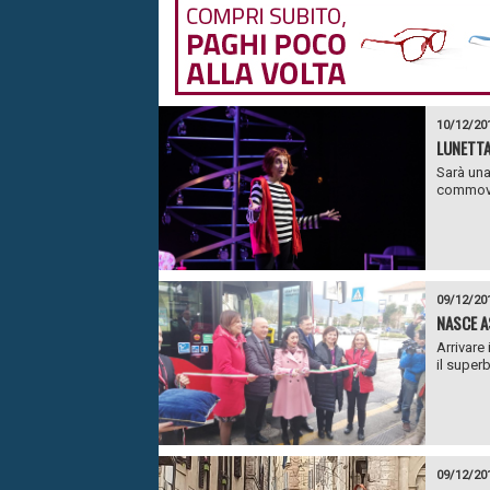
10/12/20
LUNETTA
Sarà una
commoven
09/12/20
NASCE A
Arrivare
il superb
09/12/20