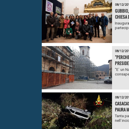
08/12/20
GUBBIO,
CHIESA D
Inaugura
partecipa
08/12/20
"PERCHE
PRESIDE
"E` un Na
consapev
08/12/20
CASACAS
PAURA M
Tanta pa
nell`inc