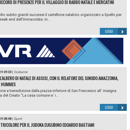
RECORD DI PRESENZE PER IL VILLAGGIO DI BABBO NATALE E MERCATINI
lto subito grandi successi il cartellone natalizio organizzato a Spello per
 week end dell’Immacolata: m...
LEGGI
19 09:03
|
Costume
'ALBERO DI NATALE DI ASSISI, CON IL RELATORE DEL SINODO AMAZZONIA,
O HUMMES
ne e benedizione dalla piazza inferiore di San Francesco all` insegna
ra del Creato "La casa comune e` i...
LEGGI
19 08:48
|
Sport
TRICOLORE PER IL JUDOKA EUGUBINO EDOARDO BASTIANI