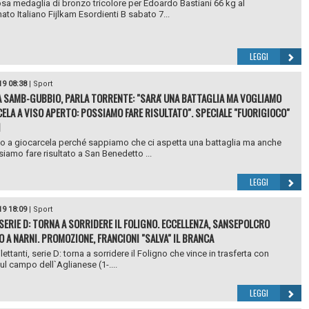
osa medaglia di bronzo tricolore per Edoardo Bastiani 66 kg al
to Italiano Fijlkam Esordienti B sabato 7...
LEGGI
19 08:38
|
Sport
 SAMB-GUBBIO, PARLA TORRENTE: "SARA' UNA BATTAGLIA MA VOGLIAMO
ELA A VISO APERTO: POSSIAMO FARE RISULTATO". SPECIALE "FUORIGIOCO"
1
 a giocarcela perché sappiamo che ci aspetta una battaglia ma anche
iamo fare risultato a San Benedetto ...
LEGGI
19 18:09
|
Sport
 SERIE D: TORNA A SORRIDERE IL FOLIGNO. ECCELLENZA, SANSEPOLCRO
 A NARNI. PROMOZIONE, FRANCIONI "SALVA" IL BRANCA
lettanti, serie D: torna a sorridere il Foligno che vince in trasferta con
ul campo dell`Aglianese (1-....
LEGGI