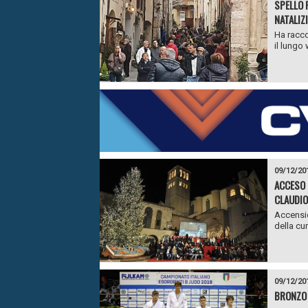
SPELLO 
NATALIZI
Ha racco
il lungo
09/12/20
ACCESO L
CLAUDI
Accensio
della cu
09/12/20
BRONZO 