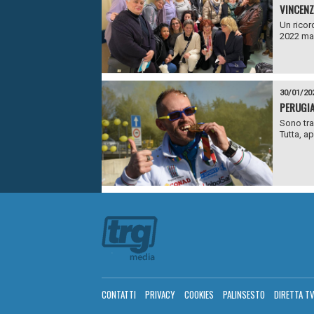
VINCENZ
Un rico
2022 ma 
30/01/20
PERUGIA
Sono tra
Tutta, ap
CONTATTI
PRIVACY
COOKIES
PALINSESTO
DIRETTA T