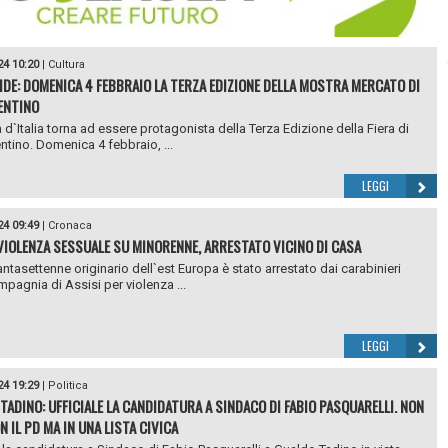
24 10:20
|
Cultura
DE: DOMENICA 4 FEBBRAIO LA TERZA EDIZIONE DELLA MOSTRA MERCATO DI
ENTINO
à d`Italia torna ad essere protagonista della Terza Edizione della Fiera di
ntino. Domenica 4 febbraio, ...
LEGGI
24 09:49
|
Cronaca
 VIOLENZA SESSUALE SU MINORENNE, ARRESTATO VICINO DI CASA
ntasettenne originario dell`est Europa è stato arrestato dai carabinieri
mpagnia di Assisi per violenza ...
LEGGI
24 19:29
|
Politica
TADINO: UFFICIALE LA CANDIDATURA A SINDACO DI FABIO PASQUARELLI. NON
 IL PD MA IN UNA LISTA CIVICA