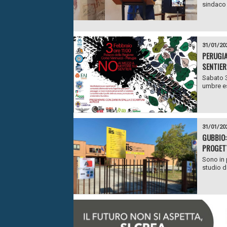
sindaco d
31/01/20
PERUGIA
SENTIER
Sabato 3 
umbre es
31/01/20
GUBBIO:
PROGET
Sono in p
studio d