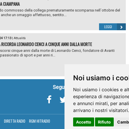
A CIAMPANA
rdo commosso della collega prematuramente scomparsa nell`ottobre del
anche un omaggio affettuoso, sentito...
LEGGI
24 17:13
|
Attualità
 RICORDA LEONARDO CENCI A CINQUE ANNI DALLA MORTE
scorsi cinque anni dalla morte di Leonardo Cenci, fondatore di Avanti
passionato di sport e per anni ri...
LEGGI
Noi usiamo i coo
Seguici su
Noi usiamo i cookies e al
esperienza di navigazione
e annunci mirati, per anal
arrivano i nostri visitatori.
V
DIRETTA RADIO
RGM HITRADIO
Accetto
Rifiuto
Cambi
Umbria Telev