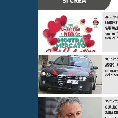
31/01/20
UMBERTI
SAN VAL
Via Unit
San Vale
31/01/20
ASSISI:
Un quara
della co
30/01/20
GUALDO 
SARÀ CON