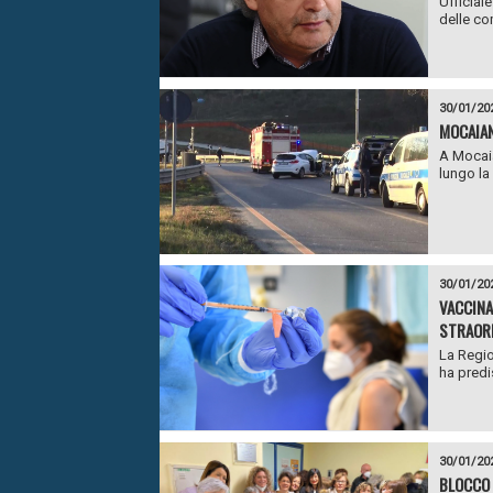
Ufficial
delle co
30/01/20
MOCAIANA
A Mocaia
lungo la
30/01/20
VACCINA
STRAORD
La Regio
ha predis
30/01/20
BLOCCO 