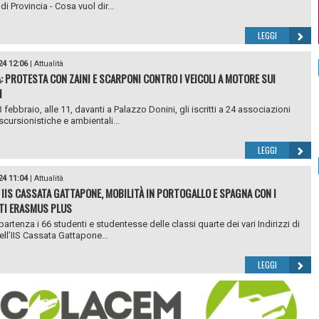
i Provincia - Cosa vuol dir...
LEGGI
24 12:06
|
Attualità
: PROTESTA CON ZAINI E SCARPONI CONTRO I VEICOLI A MOTORE SUI
I
febbraio, alle 11, davanti a Palazzo Donini, gli iscritti a 24 associazioni
cursionistiche e ambientali...
LEGGI
24 11:04
|
Attualità
 IIS CASSATA GATTAPONE, MOBILITÀ IN PORTOGALLO E SPAGNA CON I
TI ERASMUS PLUS
artenza i 66 studenti e studentesse delle classi quarte dei vari Indirizzi di
ell’IIS Cassata Gattapone...
LEGGI