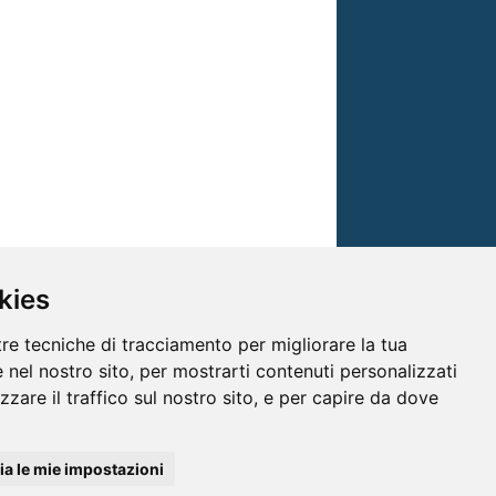
kies
tre tecniche di tracciamento per migliorare la tua
 nel nostro sito, per mostrarti contenuti personalizzati
izzare il traffico sul nostro sito, e per capire da dove
© TRG Media 2005-2026
a le mie impostazioni
isioni s.r.l. - P.I.00496230541 -
www.trgmedia.it
- Powered by
FFZ