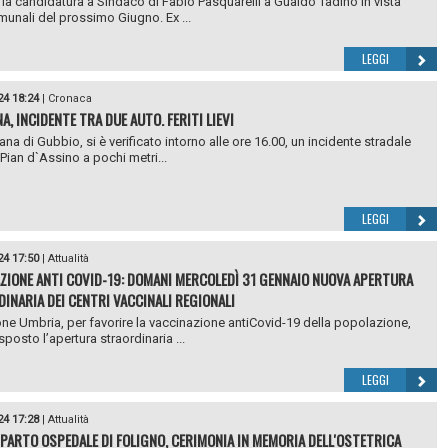
e la candidatura a Sindaco di Fabio Pasquarelli a Gualdo Tadino in vista
munali del prossimo Giugno. Ex ...
LEGGI
24 18:24
|
Cronaca
, INCIDENTE TRA DUE AUTO. FERITI LIEVI
na di Gubbio, si è verificato intorno alle ore 16.00, un incidente stradale
 Pian d`Assino a pochi metri...
LEGGI
24 17:50
|
Attualità
ZIONE ANTI COVID-19: DOMANI MERCOLEDÌ 31 GENNAIO NUOVA APERTURA
INARIA DEI CENTRI VACCINALI REGIONALI
ne Umbria, per favorire la vaccinazione antiCovid-19 della popolazione,
posto l’apertura straordinaria ...
LEGGI
24 17:28
|
Attualità
PARTO OSPEDALE DI FOLIGNO, CERIMONIA IN MEMORIA DELL'OSTETRICA