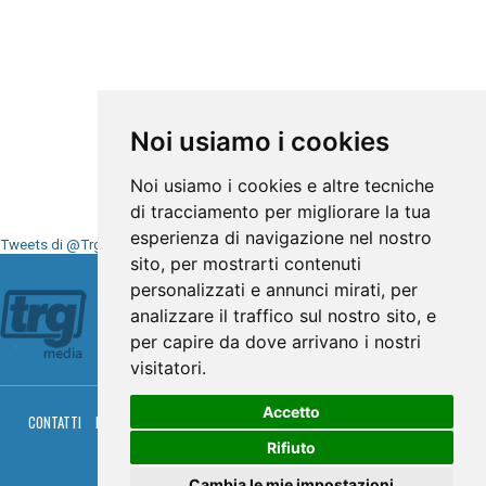
Noi usiamo i cookies
Noi usiamo i cookies e altre tecniche
di tracciamento per migliorare la tua
esperienza di navigazione nel nostro
Tweets di @TrgMedia
sito, per mostrarti contenuti
Seguici su
personalizzati e annunci mirati, per
analizzare il traffico sul nostro sito, e
per capire da dove arrivano i nostri
visitatori.
Accetto
CONTATTI
PRIVACY
COOKIES
PALINSESTO
DIRETTA TV
DIRETTA RADIO
RGM HITRADIO
Rifiuto
© TRG Media 2005-2026
Cambia le mie impostazioni