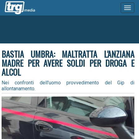
Toggl
naviga
BASTIA UMBRA: MALTRATTA L'ANZIANA
MADRE PER AVERE SOLDI PER DROGA E
ALCOL
Nei confronti dell'uomo provvedimento del Gip di
allontanamento.