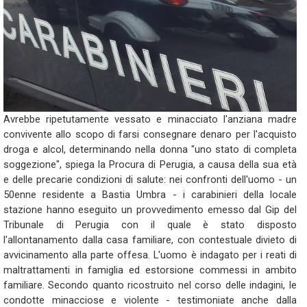
Avrebbe ripetutamente vessato e minacciato l'anziana madre
convivente allo scopo di farsi consegnare denaro per l'acquisto
droga e alcol, determinando nella donna "uno stato di completa
soggezione", spiega la Procura di Perugia, a causa della sua età
e delle precarie condizioni di salute: nei confronti dell'uomo - un
50enne residente a Bastia Umbra - i carabinieri della locale
stazione hanno eseguito un provvedimento emesso dal Gip del
Tribunale di Perugia con il quale è stato disposto
l'allontanamento dalla casa familiare, con contestuale divieto di
avvicinamento alla parte offesa. L'uomo è indagato per i reati di
maltrattamenti in famiglia ed estorsione commessi in ambito
familiare. Secondo quanto ricostruito nel corso delle indagini, le
condotte minacciose e violente - testimoniate anche dalla