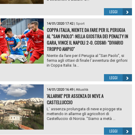
LEGGI
14/01/2020 17:42
|
Sport
COPPA ITALIA, NIENTE DA FARE PER IL PERUGIA
AL "SAN PAOLO": NELLA GIOSTRA DEI PENALTY IN
GARA, VINCE IL NAPOLI 2-0. COSMI: "DIVARIO
TROPPO AMPIO"
Niente da fare per il Perugia al "San Paolo", si
ferma agli ottavi di finale l`avventura dei grifoni
in Coppa Italia: la...
LEGGI
14/01/2020 16:49
|
Attualità
'ALLARME' PER ASSENZA DI NEVE A
CASTELLUCCIO
L` assenza prolungata di neve e piogge sta
mettendo in allarme gli agricoltori di
Castelluccio di Norcia. "Siamo a metà ...
LEGGI