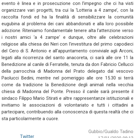
evento è linea e in prosecuzione con l’impegno che ci ha visti
organizzare vari progetti, tra cui la ‘Lotteria a 4 zampe’, con la
raccolta fondi ed ha la finalità di sensibilizzare la comunità
eugubina al problema dei cani abbandonati e alla loro possibile
adozione. Riteniamo fondamentale tenere alta l’attenzione verso
i nostri amici ‘a 4 zampe' e dunque, oltre alle celebrazioni
religiose alla chiesa dei Neri con l'investitura del primo capodieci
del Cero di S. Antonio e all’appuntamento conviviale agli Arconi,
legati alla ricorrenza del santo anacoreta, ci sarà alle ore 11 la
Benedizione al canile di Ferratelle, tenuta da don Fabricio Cellucci
della parrocchia di Madonna del Prato delegato dal vescovo
Paolucci Bedini, mentre nel pomeriggio alle ore 15.30 si terrà
come da tradizione la Benedizione degli animali nella vecchia
chiesa di Madonna del Ponte. Presso il canile sarà presente il
sindaco Filippo Mario Stirati e altre rappresentanze istituzionali e
invitiamo le associazioni di volontariato e tutti i cittadini a
partecipare, contribuendo alla conoscenza di questa realtà che ci
sta particolarmente a cuore.
Gubbio/Gualdo Tadino
Twitter