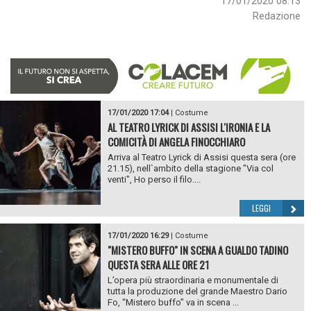
17/01/2020 08:13
Redazione
17/01/2020 17:04
|
Costume
AL TEATRO LYRICK DI ASSISI L'IRONIA E LA
COMICITÀ DI ANGELA FINOCCHIARO
Arriva al Teatro Lyrick di Assisi questa sera (ore
21.15), nell`ambito della stagione "Via col
venti", Ho perso il filo....
LEGGI
17/01/2020 16:29
|
Costume
"MISTERO BUFFO" IN SCENA A GUALDO TADINO
QUESTA SERA ALLE ORE 21
L’opera più straordinaria e monumentale di
tutta la produzione del grande Maestro Dario
Fo, “Mistero buffo” va in scena ...