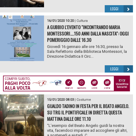
LEGGI
16/01/2020 10:20
|
Cultura
A GUBBIO L'EVENTO "INCONTRANDO MARIA
MONTESSORI....150 ANNI DALLA NASCITA": OGGI
POMERIGGIO DALLE 16.30
Giovedì 16 gennaio alle ore 16:30, presso la
Sala Refettorio della Biblioteca Montessori, la
Direzione Didattica II Circ...
LEGGI
15/01/2020 08:03
|
Costume
GUALDO TADINO IN FESTA PER IL BEATO ANGELO.
SU TRG IL PONTIFICALE IN DIRETTA QUESTA
MATTINA DALLE ORE 11.10
“L’esempio del Beato Angelo guidi la nostra
vita, facendoci imparare ad accogliere gli altri,
a sostenerli e aiutarli. C...