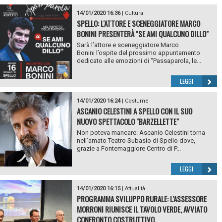
14/01/2020 16:36
|
Cultura
SPELLO: L'ATTORE E SCENEGGIATORE MARCO
BONINI PRESENTERÀ "SE AMI QUALCUNO DILLO"
Sarà l’attore e sceneggiatore Marco
Bonini l’ospite del prossimo appuntamento
dedicato alle emozioni di “Passaparola, le...
LEGGI
14/01/2020 16:24
|
Costume
ASCANIO CELESTINI A SPELLO CON IL SUO
NUOVO SPETTACOLO "BARZELLETTE"
Non poteva mancare: Ascanio Celestini torna
nell’amato Teatro Subasio di Spello dove,
grazie a Fontemaggiore Centro di P...
LEGGI
14/01/2020 16:15
|
Attualità
PROGRAMMA SVILUPPO RURALE: L'ASSESSORE
MORRONI RIUNISCE IL TAVOLO VERDE, AVVIATO
CONFRONTO COSTRUTTIVO