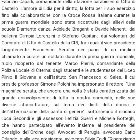
Fabrizio Capalti, comandante della stazione carabinieri di Città di
Castello. L'amore di Lidia per il diritto, la lotta per il suo esercizio
fino alla collaborazione con la Croce Rossa Italiana durante la
prima guerra mondiale sono state ricostruite dagli allievi della
scuola Diamante danza, Adelaide Braganti e Davide Manenti; dai
ballerini Olimpia Lorenzini e Stefano Capitani; dai volontari del
Comitato di Città di Castello della CRI, tra i quali il vice presidente
luogotenente Francesco Serafini nei panni di un medico
chiamato a curare un soldato durante la prima guerra mondiale,
ruolo ricoperto dal tenente Marco Pierini, comandante della
Polizia Locale di Citerna; dagli studenti e le studentesse del Liceo
Plinio il Giovane e dell'Istituto San Francesco di Sales, il cui
preside professor Simone Polchi ha impersonato il rettore. “Una
magnifica serata, che ancora una volta è stata caratterizzata dal
grande coinvolgimento di tutta la nostra comunità, nelle sue
diverse sfaccettature, sul tema dei diritti della donna e
dell’affermazione della parità di genere”, sottolineano il sindaco
Luca Secondi e gli assessori Letizia Guerri e Michela Botteghi,
che hanno partecipato all’evento insieme al presidente del
consiglio dell'Ordine degli Avvocati di Perugia, avvocato Carlo
Orlando, e alla vice presidente, avvocato Silvia Egidi. “Ringraziamo