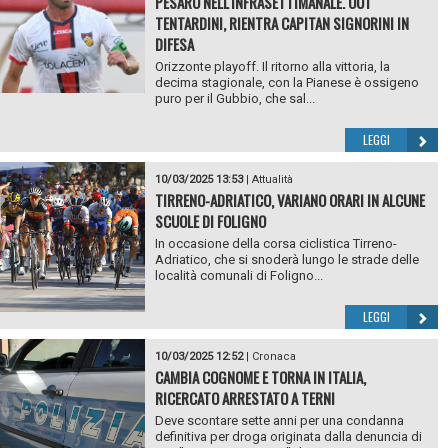
PESARO NELL'INFRASETTIMANALE. OUT
TENTARDINI, RIENTRA CAPITAN SIGNORINI IN
DIFESA
Orizzonte playoff. Il ritorno alla vittoria, la
decima stagionale, con la Pianese è ossigeno
puro per il Gubbio, che sal...
LEGGI
10/03/2025 13:53
|
Attualità
TIRRENO-ADRIATICO, VARIANO ORARI IN ALCUNE
SCUOLE DI FOLIGNO
In occasione della corsa ciclistica Tirreno-
Adriatico, che si snoderà lungo le strade delle
località comunali di Foligno...
LEGGI
10/03/2025 12:52
|
Cronaca
CAMBIA COGNOME E TORNA IN ITALIA,
RICERCATO ARRESTATO A TERNI
Deve scontare sette anni per una condanna
definitiva per droga originata dalla denuncia di