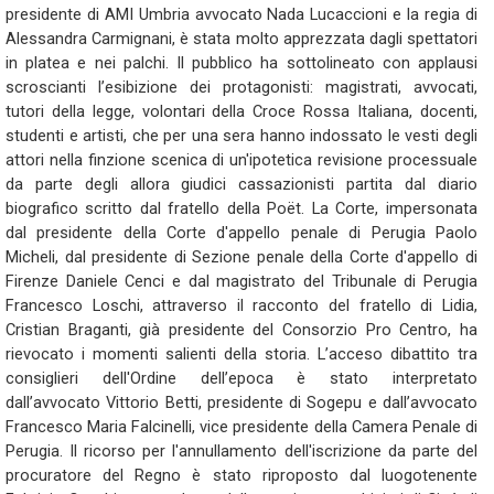
presidente di AMI Umbria avvocato Nada Lucaccioni e la regia di
Alessandra Carmignani, è stata molto apprezzata dagli spettatori
in platea e nei palchi. Il pubblico ha sottolineato con applausi
scroscianti l’esibizione dei protagonisti: magistrati, avvocati,
tutori della legge, volontari della Croce Rossa Italiana, docenti,
studenti e artisti, che per una sera hanno indossato le vesti degli
attori nella finzione scenica di un'ipotetica revisione processuale
da parte degli allora giudici cassazionisti partita dal diario
biografico scritto dal fratello della Poët. La Corte, impersonata
dal presidente della Corte d'appello penale di Perugia Paolo
Micheli, dal presidente di Sezione penale della Corte d'appello di
Firenze Daniele Cenci e dal magistrato del Tribunale di Perugia
Francesco Loschi, attraverso il racconto del fratello di Lidia,
Cristian Braganti, già presidente del Consorzio Pro Centro, ha
rievocato i momenti salienti della storia. L’acceso dibattito tra
consiglieri dell'Ordine dell’epoca è stato interpretato
dall’avvocato Vittorio Betti, presidente di Sogepu e dall’avvocato
Francesco Maria Falcinelli, vice presidente della Camera Penale di
Perugia. Il ricorso per l'annullamento dell'iscrizione da parte del
procuratore del Regno è stato riproposto dal luogotenente