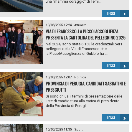
una "mamma coraggio" di Terni...
LEGGI
10/03/2025 12:24
|
Attualità
VIA DI FRANCESCO: LA PICCOLACCOGLIENZA
PRESENTA LA CARTOLINA DEL PELLEGRINO 2025
Nel 2024, sono state 6.153 le credenziali per i
pellegrini della Via di Francesco che
la PiccolAccoglienza di Gubbio ha ...
LEGGI
10/03/2025 12:07
|
Politica
PROVINCIA DI PERUGIA, CANDIDATI SABBATINI E
PRESCIUTTI
Si sono chiusi i termini di presentazione delle
liste di candidatura alla carica di presidente
della Provincia di Perugi...
LEGGI
10/03/2025 11:35
|
Sport