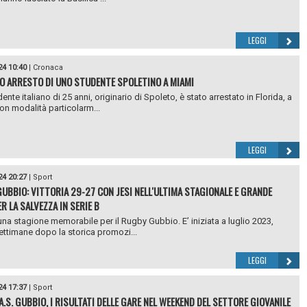
LEGGI
24 10:40
|
Cronaca
O ARRESTO DI UNO STUDENTE SPOLETINO A MIAMI
nte italiano di 25 anni, originario di Spoleto, è stato arrestato in Florida, a
on modalità particolarm...
LEGGI
24 20:27
|
Sport
UBBIO: VITTORIA 29-27 CON JESI NELL'ULTIMA STAGIONALE E GRANDE
R LA SALVEZZA IN SERIE B
 una stagione memorabile per il Rugby Gubbio. E’ iniziata a luglio 2023,
ttimane dopo la storica promozi...
LEGGI
24 17:37
|
Sport
A.S. GUBBIO, I RISULTATI DELLE GARE NEL WEEKEND DEL SETTORE GIOVANILE