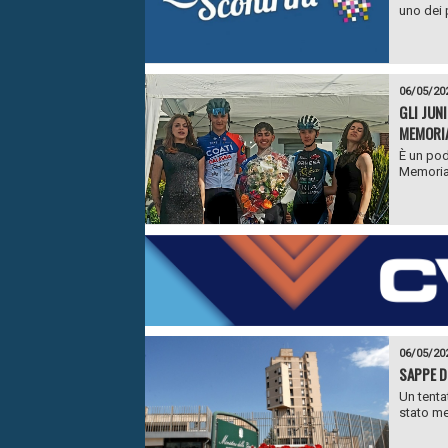
uno dei p
06/05/20
GLI JUN
MEMORIA
È un pod
Memorial
06/05/20
SAPPE D
Un tenta
stato me