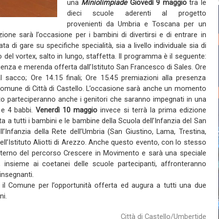
una
Miniolimpiade
Giovedì 9 maggio
tra le
dieci scuole aderenti al progetto
provenienti da Umbria e Toscana per un
ne sarà l’occasione per i bambini di divertirsi e di entrare in
 di gare su specifiche specialità, sia a livello individuale sia di
 del vortex, salto in lungo, staffetta. Il programma è il seguente:
lienza e merenda offerta dall’Istituto San Francesco di Sales. Ore
l sacco; Ore 14.15 finali; Ore 15.45 premiazioni alla presenza
 Comune di Città di Castello. L’occasione sarà anche un momento
esto parteciperanno anche i genitori che saranno impegnati in una
 e 4 babbi.
Venerdì 10 maggio
invece si terrà la prima edizione
a tutti i bambini e le bambine della Scuola dell’Infanzia del San
l’Infanzia della Rete dell’Umbria (San Giustino, Lama, Trestina,
ell’Istituto Aliotti di Arezzo. Anche questo evento, con lo stesso
interno del percorso Crescere in Movimento e sarà una speciale
, insieme ai coetanei delle scuole partecipanti, affronteranno
 insegnanti.
a il Comune per l’opportunità offerta ed augura a tutti una due
ni.
Città di Castello/Umbertide