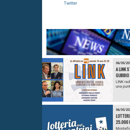
Twitter
06/05/20
A LINK S
GUBBIO
LINK rad
una punt
06/05/20
LOTTERI
25.000 
Montefra