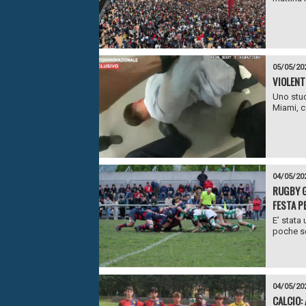
05/05/20
VIOLENT
Uno stude
Miami, c
04/05/20
RUGBY G
FESTA PE
E’ stata
poche se
04/05/20
CALCIO: 