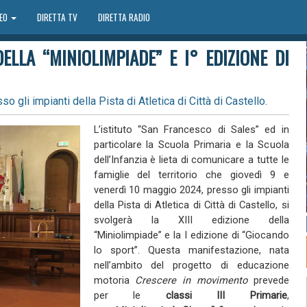
DEO
DIRETTA TV
DIRETTA RADIO
DELLA “MINIOLIMPIADE” E I° EDIZIONE DI
 gli impianti della Pista di Atletica di Città di Castello.
L’istituto “San Francesco di Sales” ed in
particolare la Scuola Primaria e la Scuola
dell’Infanzia è lieta di comunicare a tutte le
famiglie del territorio che giovedì 9 e
venerdì 10 maggio 2024, presso gli impianti
della Pista di Atletica di Città di Castello, si
svolgerà la XIII edizione della
“Miniolimpiade” e la I edizione di “Giocando
lo sport”. Questa manifestazione, nata
nell’ambito del progetto di educazione
motoria
Crescere in movimento
prevede
per le
classi III Primarie
,