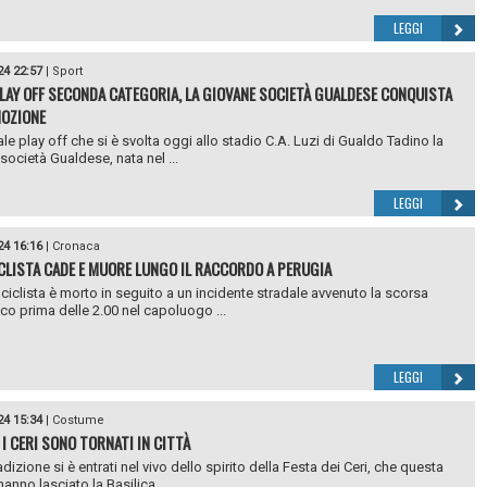
LEGGI
24 22:57
|
Sport
PLAY OFF SECONDA CATEGORIA, LA GIOVANE SOCIETÀ GUALDESE CONQUISTA
OZIONE
ale play off che si è svolta oggi allo stadio C.A. Luzi di Gualdo Tadino la
società Gualdese, nata nel ...
LEGGI
24 16:16
|
Cronaca
LISTA CADE E MUORE LUNGO IL RACCORDO A PERUGIA
iclista è morto in seguito a un incidente stradale avvenuto la scorsa
co prima delle 2.00 nel capoluogo ...
LEGGI
24 15:34
|
Costume
 I CERI SONO TORNATI IN CITTÀ
izione si è entrati nel vivo dello spirito della Festa dei Ceri, che questa
anno lasciato la Basilica ...