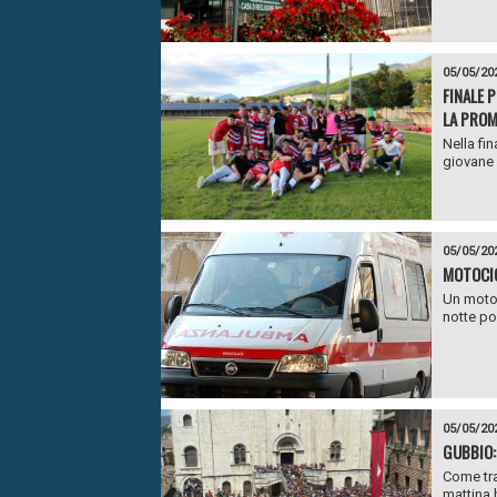
05/05/20
FINALE 
LA PROM
Nella fin
giovane 
05/05/20
MOTOCIC
Un motoc
notte po
05/05/20
GUBBIO:
Come trad
mattina h