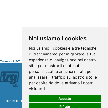
Noi usiamo i cookies
Noi usiamo i cookies e altre tecniche
di tracciamento per migliorare la tua
esperienza di navigazione nel nostro
Tweets di @TrgMedia
sito, per mostrarti contenuti
Seguici su
personalizzati e annunci mirati, per
analizzare il traffico sul nostro sito, e
per capire da dove arrivano i nostri
visitatori.
Accetto
CONTATTI
PRIVACY
COOKIES
PALINSESTO
DIRETTA TV
DIRETTA RADIO
RGM HITRADIO
Rifiuto