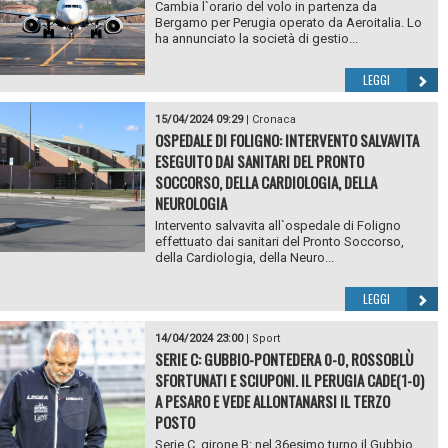
Cambia l`orario del volo in partenza da
Bergamo per Perugia operato da Aeroitalia. Lo
ha annunciato la società di gestio...
LEGGI
15/04/2024 09:29
|
Cronaca
OSPEDALE DI FOLIGNO: INTERVENTO SALVAVITA
ESEGUITO DAI SANITARI DEL PRONTO
SOCCORSO, DELLA CARDIOLOGIA, DELLA
NEUROLOGIA
Intervento salvavita all`ospedale di Foligno
effettuato dai sanitari del Pronto Soccorso,
della Cardiologia, della Neuro...
LEGGI
14/04/2024 23:00
|
Sport
SERIE C: GUBBIO-PONTEDERA 0-0, ROSSOBLÙ
SFORTUNATI E SCIUPONI. IL PERUGIA CADE(1-0)
A PESARO E VEDE ALLONTANARSI IL TERZO
POSTO
Serie C, girone B: nel 36esimo turno il Gubbio