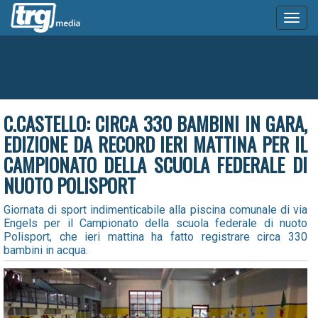
Toggl
naviga
C.CASTELLO: CIRCA 330 BAMBINI IN GARA,
EDIZIONE DA RECORD IERI MATTINA PER IL
CAMPIONATO DELLA SCUOLA FEDERALE DI
NUOTO POLISPORT
Giornata di sport indimenticabile alla piscina comunale di via
Engels per il Campionato della scuola federale di nuoto
Polisport, che ieri mattina ha fatto registrare circa 330
bambini in acqua.