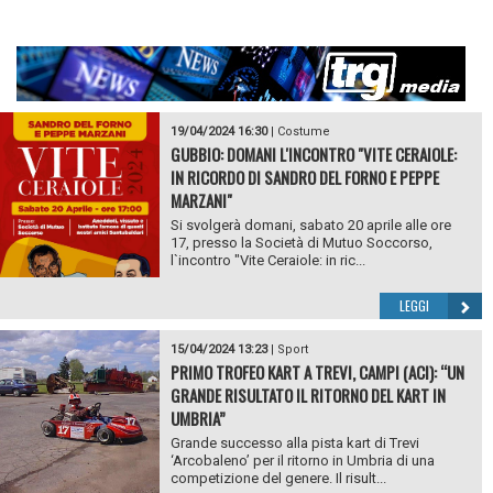
19/04/2024 16:30
|
Costume
GUBBIO: DOMANI L'INCONTRO "VITE CERAIOLE:
IN RICORDO DI SANDRO DEL FORNO E PEPPE
MARZANI"
Si svolgerà domani, sabato 20 aprile alle ore
17, presso la Società di Mutuo Soccorso,
l`incontro "Vite Ceraiole: in ric...
LEGGI
15/04/2024 13:23
|
Sport
PRIMO TROFEO KART A TREVI, CAMPI (ACI): “UN
GRANDE RISULTATO IL RITORNO DEL KART IN
UMBRIA”
Grande successo alla pista kart di Trevi
‘Arcobaleno’ per il ritorno in Umbria di una
competizione del genere. Il risult...