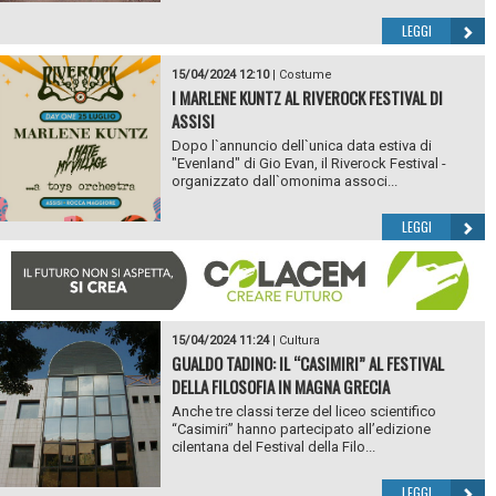
LEGGI
15/04/2024 12:10
|
Costume
I MARLENE KUNTZ AL RIVEROCK FESTIVAL DI
ASSISI
Dopo l`annuncio dell`unica data estiva di
"Evenland" di Gio Evan, il Riverock Festival -
organizzato dall`omonima associ...
LEGGI
15/04/2024 11:24
|
Cultura
GUALDO TADINO: IL “CASIMIRI” AL FESTIVAL
DELLA FILOSOFIA IN MAGNA GRECIA
Anche tre classi terze del liceo scientifico
“Casimiri” hanno partecipato all’edizione
cilentana del Festival della Filo...
LEGGI