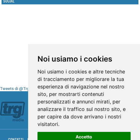
SOCIAL
Noi usiamo i cookies
Noi usiamo i cookies e altre tecniche
di tracciamento per migliorare la tua
esperienza di navigazione nel nostro
Tweets di @TrgMedia
sito, per mostrarti contenuti
Seguici su
personalizzati e annunci mirati, per
analizzare il traffico sul nostro sito, e
per capire da dove arrivano i nostri
visitatori.
Accetto
CONTATTI
PRIVACY
COOKIES
PALINSESTO
DIRETTA TV
DIRETTA RADIO