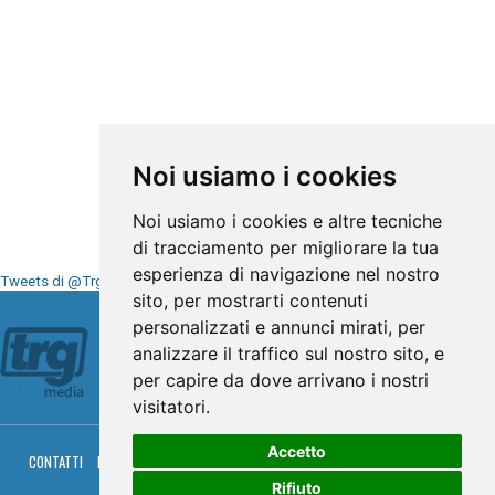
Noi usiamo i cookies
Noi usiamo i cookies e altre tecniche
di tracciamento per migliorare la tua
esperienza di navigazione nel nostro
Tweets di @TrgMedia
sito, per mostrarti contenuti
Seguici su
personalizzati e annunci mirati, per
analizzare il traffico sul nostro sito, e
per capire da dove arrivano i nostri
visitatori.
Accetto
CONTATTI
PRIVACY
COOKIES
PALINSESTO
DIRETTA TV
DIRETTA RADIO
RGM HITRADIO
Rifiuto