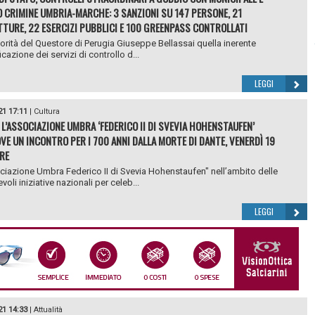
 CRIMINE UMBRIA-MARCHE: 3 SANZIONI SU 147 PERSONE, 21
TURE, 22 ESERCIZI PUBBLICI E 100 GREENPASS CONTROLLATI
riorità del Questore di Perugia Giuseppe Bellassai quella inerente
ficazione dei servizi di controllo d...
LEGGI
21 17:11
|
Cultura
 L’ASSOCIAZIONE UMBRA ‘FEDERICO II DI SVEVIA HOHENSTAUFEN’
E UN INCONTRO PER I 700 ANNI DALLA MORTE DI DANTE, VENERDÌ 19
RE
ciazione Umbra Federico II di Svevia Hohenstaufen" nell’ambito delle
oli iniziative nazionali per celeb...
LEGGI
21 14:33
|
Attualità