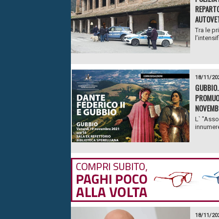
REPARTO
AUTOVET
Tra le p
l’intensi
18/11/20
GUBBIO.
PROMUOV
NOVEMB
L` "Asso
innumerev
18/11/20