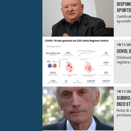
DISPONI
SPORTEL
Certifica
sportell
18/11/20
COVID, 
Diminuis
registra
18/11/20
GUBBIO.
ENZO ST
Nota di 
professo