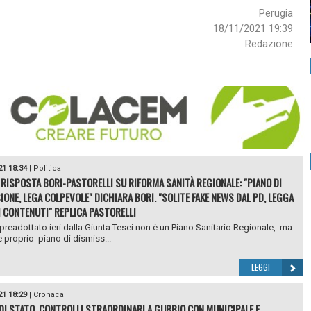
Perugia
18/11/2021 19:39
Redazione
21 18:34
|
Politica
 RISPOSTA BORI-PASTORELLI SU RIFORMA SANITÀ REGIONALE: "PIANO DI
IONE, LEGA COLPEVOLE" DICHIARA BORI. "SOLITE FAKE NEWS DAL PD, LEGGA
I CONTENUTI" REPLICA PASTORELLI
preadottato ieri dalla Giunta Tesei non è un Piano Sanitario Regionale, ma
e proprio piano di dismiss...
LEGGI
21 18:29
|
Cronaca
 DI STATO, CONTROLLI STRAORDINARI A GUBBIO CON MUNICIPALE E