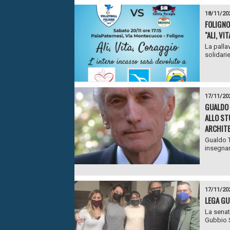
18/11/20
FOLIGNO
"ALI, VI
La palla
solidariet
17/11/20
GUALDO 
ALLO ST
ARCHITE
Gualdo T
insegnan
17/11/20
LEGA GU
La senat
Gubbio S