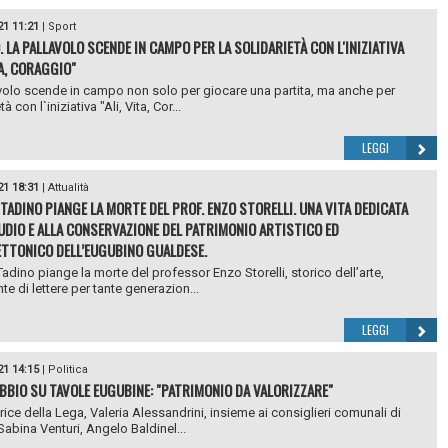
21 11:21
|
Sport
. LA PALLAVOLO SCENDE IN CAMPO PER LA SOLIDARIETÀ CON L'INIZIATIVA
TA, CORAGGIO"
volo scende in campo non solo per giocare una partita, ma anche per
à con l`iniziativa "Ali, Vita, Cor...
LEGGI
21 18:31
|
Attualità
TADINO PIANGE LA MORTE DEL PROF. ENZO STORELLI. UNA VITA DEDICATA
UDIO E ALLA CONSERVAZIONE DEL PATRIMONIO ARTISTICO ED
TTONICO DELL’EUGUBINO GUALDESE.
adino piange la morte del professor Enzo Storelli, storico dell’arte,
te di lettere per tante generazion...
LEGGI
21 14:15
|
Politica
BBIO SU TAVOLE EUGUBINE: "PATRIMONIO DA VALORIZZARE"
rice della Lega, Valeria Alessandrini, insieme ai consiglieri comunali di
abina Venturi, Angelo Baldinel...