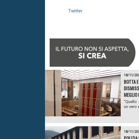
Twitter
18/11/20
BOTTA E
DISMISS
MEGLIO 
“Quello 
un vero 
18/11/20
POLIZIA