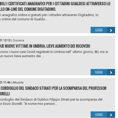
BILI I CERTIFICATI ANAGRAFICI PER I CITTADINI GUALDESI ATTRAVERSO LO
LO ON-LINE DEL COMUNE DIGITADINO.
ti anagrafici online e gratuiti per i cittadini attraverso Digitadino, lo
o online del comune di Gualdo...
LEGGI
21 12:12
|
Cronaca
DUE NUOVE VITTIME IN UMBRIA. LIEVE AUMENTO DEI RICOVERI
cono i nuovi casi Covid registrati in Umbria nell` ultimo giorno, 80, ma si
 un nuovo lieve aumento dei ...
LEGGI
21 11:46
|
Attualità
 CORDOGLIO DEL SINDACO STIRATI PER LA SCOMPARSA DEL PROFESSOR
ORELLI
cordoglio del Sindaco di Gubbio Filippo Stirati per la scomparsa del
r Enzo Storelli. "A nome mio person...
LEGGI