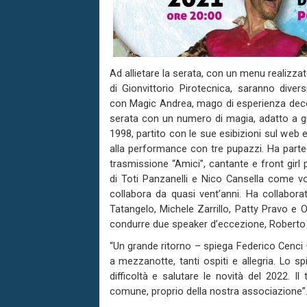
Ad allietare la serata, con un menu realizzat
di Gionvittorio Pirotecnica, saranno dive
con Magic Andrea, mago di esperienza decenn
serata con un numero di magia, adatto a gra
1998, partito con le sue esibizioni sul web e 
alla performance con tre pupazzi. Ha parteci
trasmissione “Amici”, cantante e front girl 
di Toti Panzanelli e Nico Cansella come voce
collabora da quasi vent’anni. Ha collabo
Tatangelo, Michele Zarrillo, Patty Pravo e
condurre due speaker d’eccezione, Roberto 
“Un grande ritorno – spiega Federico Cenci – 
a mezzanotte, tanti ospiti e allegria. Lo spi
difficoltà e salutare le novità del 2022. Il 
comune, proprio della nostra associazione”