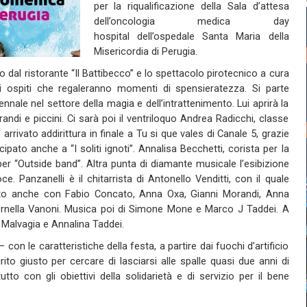
per la riqualificazione della Sala d’attesa
dell’oncologia medica day
hospital dell’ospedale Santa Maria della
Misericordia di Perugia.
o dal ristorante “Il Battibecco” e lo spettacolo pirotecnico a cura
rsi ospiti che regaleranno momenti di spensieratezza. Si parte
ale nel settore della magia e dell’intrattenimento. Lui aprirà la
ndi e piccini. Ci sarà poi il ventriloquo Andrea Radicchi, classe
arrivato addirittura in finale a Tu si que vales di Canale 5, grazie
pato anche a “I soliti ignoti”. Annalisa Becchetti, corista per la
per “Outside band”. Altra punta di diamante musicale l’esibizione
. Panzanelli è il chitarrista di Antonello Venditti, con il quale
rato anche con Fabio Concato, Anna Oxa, Gianni Morandi, Anna
 Ornella Vanoni. Musica poi di Simone Mone e Marco J Taddei. A
Malvagia e Annalina Taddei.
con le caratteristiche della festa, a partire dai fuochi d’artificio
rito giusto per cercare di lasciarsi alle spalle quasi due anni di
tutto con gli obiettivi della solidarietà e di servizio per il bene
.