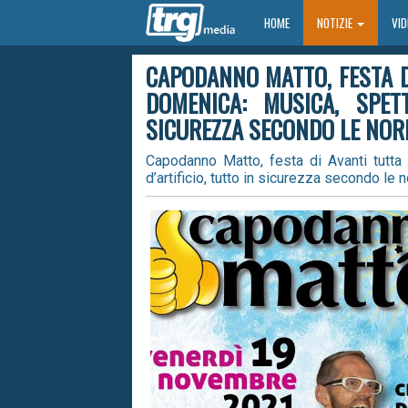
HOME
HOME
NOTIZIE
VI
CAPODANNO MATTO, FESTA D
DOMENICA: MUSICA, SPETT
SICUREZZA SECONDO LE NOR
Capodanno Matto, festa di Avanti tutta 
d’artificio, tutto in sicurezza secondo le 