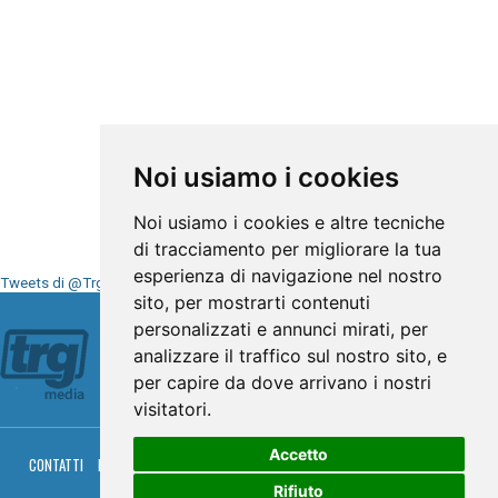
Noi usiamo i cookies
Noi usiamo i cookies e altre tecniche
di tracciamento per migliorare la tua
esperienza di navigazione nel nostro
Tweets di @TrgMedia
sito, per mostrarti contenuti
Seguici su
personalizzati e annunci mirati, per
analizzare il traffico sul nostro sito, e
per capire da dove arrivano i nostri
visitatori.
Accetto
CONTATTI
PRIVACY
COOKIES
PALINSESTO
DIRETTA TV
DIRETTA RADIO
RGM HITRADIO
Rifiuto