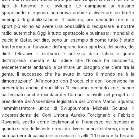
tipo di turismo e di sviluppo. Le campagne si stavano
spopolando e ognuno sembrava ambire a diventare un brutto
esempio di globalizzazione. Il ciclismo, poi, secondo me, è lo
sport più vicino ad avere una possibilità di recuperare le nostre
radici autentiche. Oggi è tutto spettacolo e business: i mondiali di
calcio in Qatar, per dire, sono un esempio di come tutto è stato
trasformato in funzione dell’imprenditoria sportiva, del soldo, dei
diritti televisivi. Il ciclismo è bellezza della fatica e gusto
dell’impresa, questa è la radice che l’Eroica ha riscoperto,
evidentemente andando a centrare un bisogno che c’era tra la
gente. Il successo che ha avuto in tutto il mondo ne è la
dimostrazione”. All’incontro con Brocci, che con l’occasione ha
presentato anche il suo libro ‘Il ciclismo secondo me’, hanno
partecipato anche i sindaci dei Comuni coinvolti nel progetto, il
presidente dell’Assemblea legislativa dell’Umbria Marco Squarta,
l’amministratore unico di Sviluppumbria Michela Sciurpa, il
vicepresidente del Coni Umbria Aurelio Forcignanò e Fabrizio
Ravanelli, scelto come testimonial di Francesco nei sentieri in
quanto si sta dedicando ormai da diversi anni al ciclismo, dopo la
sua carriera di calciatore ai massimi livelli. “L’Umbria è la terra di