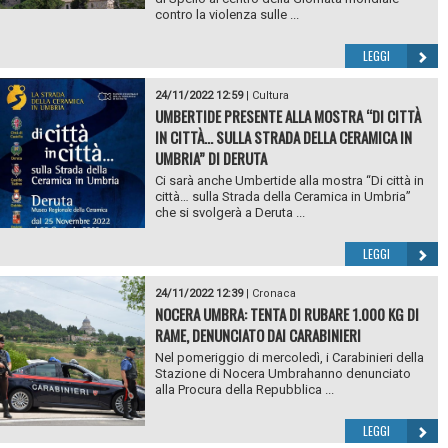
contro la violenza sulle ...
LEGGI
24/11/2022 12:59
|
Cultura
UMBERTIDE PRESENTE ALLA MOSTRA “DI CITTÀ
IN CITTÀ... SULLA STRADA DELLA CERAMICA IN
UMBRIA” DI DERUTA
Ci sarà anche Umbertide alla mostra “Di città in
città… sulla Strada della Ceramica in Umbria”
che si svolgerà a Deruta ...
LEGGI
24/11/2022 12:39
|
Cronaca
NOCERA UMBRA: TENTA DI RUBARE 1.000 KG DI
RAME, DENUNCIATO DAI CARABINIERI
Nel pomeriggio di mercoledì, i Carabinieri della
Stazione di Nocera Umbrahanno denunciato
alla Procura della Repubblica ...
LEGGI