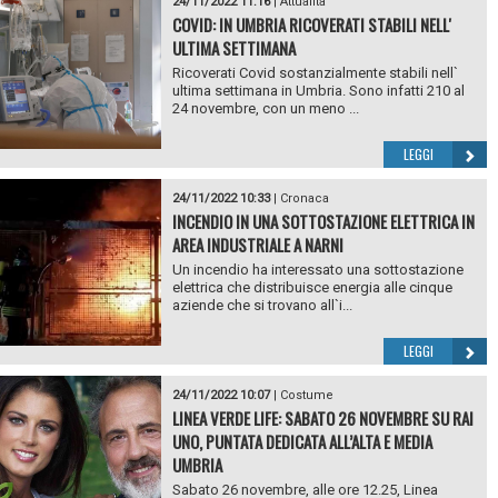
24/11/2022 11:16
|
Attualità
COVID: IN UMBRIA RICOVERATI STABILI NELL'
ULTIMA SETTIMANA
Ricoverati Covid sostanzialmente stabili nell`
ultima settimana in Umbria. Sono infatti 210 al
24 novembre, con un meno ...
LEGGI
24/11/2022 10:33
|
Cronaca
INCENDIO IN UNA SOTTOSTAZIONE ELETTRICA IN
AREA INDUSTRIALE A NARNI
Un incendio ha interessato una sottostazione
elettrica che distribuisce energia alle cinque
aziende che si trovano all`i...
LEGGI
24/11/2022 10:07
|
Costume
LINEA VERDE LIFE: SABATO 26 NOVEMBRE SU RAI
UNO, PUNTATA DEDICATA ALL’ALTA E MEDIA
UMBRIA
Sabato 26 novembre, alle ore 12.25, Linea