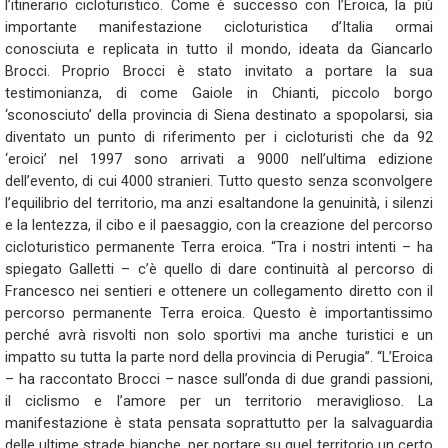
l’itinerario cicloturistico. Come è successo con l’Eroica, la più
importante manifestazione cicloturistica d’Italia ormai
conosciuta e replicata in tutto il mondo, ideata da Giancarlo
Brocci. Proprio Brocci è stato invitato a portare la sua
testimonianza, di come Gaiole in Chianti, piccolo borgo
‘sconosciuto’ della provincia di Siena destinato a spopolarsi, sia
diventato un punto di riferimento per i cicloturisti che da 92
‘eroici’ nel 1997 sono arrivati a 9000 nell’ultima edizione
dell’evento, di cui 4000 stranieri. Tutto questo senza sconvolgere
l’equilibrio del territorio, ma anzi esaltandone la genuinità, i silenzi
e la lentezza, il cibo e il paesaggio, con la creazione del percorso
cicloturistico permanente Terra eroica. “Tra i nostri intenti – ha
spiegato Galletti – c’è quello di dare continuità al percorso di
Francesco nei sentieri e ottenere un collegamento diretto con il
percorso permanente Terra eroica. Questo è importantissimo
perché avrà risvolti non solo sportivi ma anche turistici e un
impatto su tutta la parte nord della provincia di Perugia”. “L’Eroica
– ha raccontato Brocci – nasce sull’onda di due grandi passioni,
il ciclismo e l’amore per un territorio meraviglioso. La
manifestazione è stata pensata soprattutto per la salvaguardia
delle ultime strade bianche, per portare su quel territorio un certo