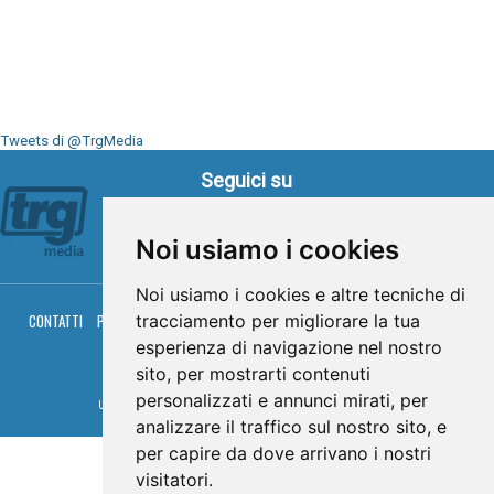
Tweets di @TrgMedia
Seguici su
Noi usiamo i cookies
Noi usiamo i cookies e altre tecniche di
tracciamento per migliorare la tua
CONTATTI
PRIVACY
COOKIES
PALINSESTO
DIRETTA TV
DIRETTA RADIO
RGM HITRADIO
esperienza di navigazione nel nostro
sito, per mostrarti contenuti
© TRG Media 2005-2026
personalizzati e annunci mirati, per
Umbria Televisioni s.r.l. - P.I.00496230541 -
www.trgmedia.it
- Powered by
FFZ
analizzare il traffico sul nostro sito, e
per capire da dove arrivano i nostri
visitatori.