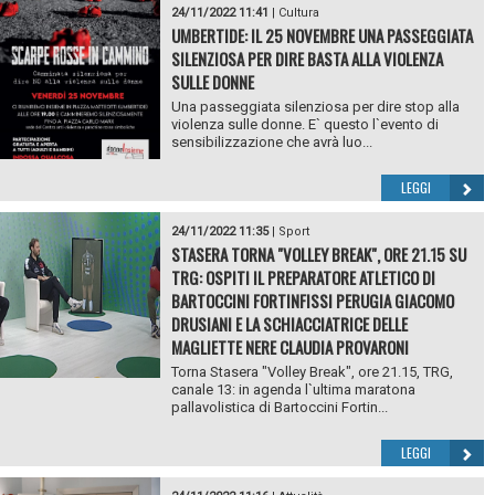
24/11/2022 11:41
|
Cultura
UMBERTIDE: IL 25 NOVEMBRE UNA PASSEGGIATA
SILENZIOSA PER DIRE BASTA ALLA VIOLENZA
SULLE DONNE
Una passeggiata silenziosa per dire stop alla
violenza sulle donne. E` questo l`evento di
sensibilizzazione che avrà luo...
LEGGI
24/11/2022 11:35
|
Sport
STASERA TORNA "VOLLEY BREAK", ORE 21.15 SU
TRG: OSPITI IL PREPARATORE ATLETICO DI
BARTOCCINI FORTINFISSI PERUGIA GIACOMO
DRUSIANI E LA SCHIACCIATRICE DELLE
MAGLIETTE NERE CLAUDIA PROVARONI
Torna Stasera "Volley Break", ore 21.15, TRG,
canale 13: in agenda l`ultima maratona
pallavolistica di Bartoccini Fortin...
LEGGI