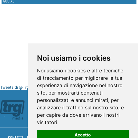
SOCIAL
Noi usiamo i cookies
Noi usiamo i cookies e altre tecniche
di tracciamento per migliorare la tua
esperienza di navigazione nel nostro
Tweets di @TrgMedia
sito, per mostrarti contenuti
Seguici su
personalizzati e annunci mirati, per
analizzare il traffico sul nostro sito, e
per capire da dove arrivano i nostri
visitatori.
Accetto
CONTATTI
PRIVACY
COOKIES
PALINSESTO
DIRETTA TV
DIRETTA RADIO