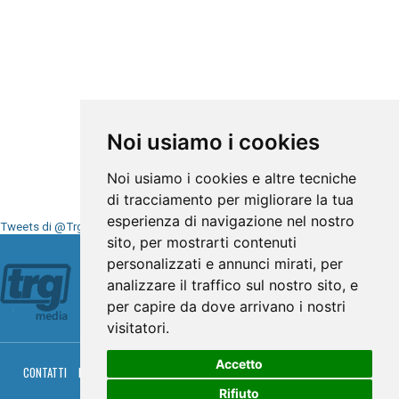
Noi usiamo i cookies
Noi usiamo i cookies e altre tecniche
di tracciamento per migliorare la tua
esperienza di navigazione nel nostro
Tweets di @TrgMedia
sito, per mostrarti contenuti
Seguici su
personalizzati e annunci mirati, per
analizzare il traffico sul nostro sito, e
per capire da dove arrivano i nostri
visitatori.
Accetto
CONTATTI
PRIVACY
COOKIES
PALINSESTO
DIRETTA TV
DIRETTA RADIO
RGM HITRADIO
Rifiuto