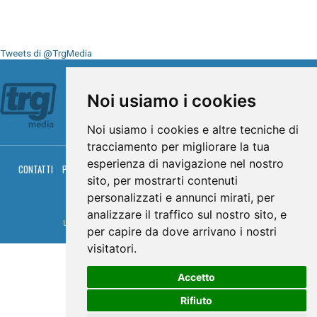
Tweets di @TrgMedia
Seguici su
Noi usiamo i cookies
Noi usiamo i cookies e altre tecniche di
tracciamento per migliorare la tua
esperienza di navigazione nel nostro
CONTATTI
PRIVACY
COOKIES
PALINSESTO
DIRETTA TV
DIRETTA RADIO
sito, per mostrarti contenuti
RGM HITRADIO
personalizzati e annunci mirati, per
© TRG Media 2005-2026
analizzare il traffico sul nostro sito, e
Umbria Televisioni s.r.l. - P.I.00496230541 -
www.trgmedia.it
- Powered by
FFZ
per capire da dove arrivano i nostri
visitatori.
Accetto
Rifiuto