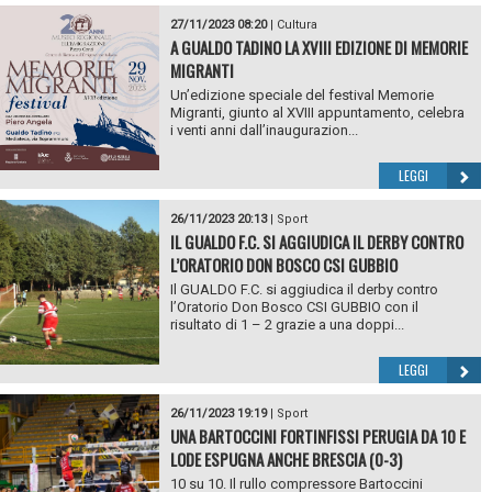
27/11/2023 08:20
|
Cultura
A GUALDO TADINO LA XVIII EDIZIONE DI MEMORIE
MIGRANTI
Un’edizione speciale del festival Memorie
Migranti, giunto al XVIII appuntamento, celebra
i venti anni dall’inaugurazion...
LEGGI
26/11/2023 20:13
|
Sport
IL GUALDO F.C. SI AGGIUDICA IL DERBY CONTRO
L’ORATORIO DON BOSCO CSI GUBBIO
Il GUALDO F.C. si aggiudica il derby contro
l’Oratorio Don Bosco CSI GUBBIO con il
risultato di 1 – 2 grazie a una doppi...
LEGGI
26/11/2023 19:19
|
Sport
UNA BARTOCCINI FORTINFISSI PERUGIA DA 10 E
LODE ESPUGNA ANCHE BRESCIA (0-3)
10 su 10. Il rullo compressore Bartoccini