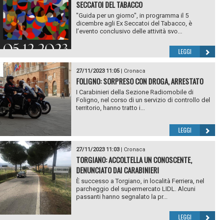
SECCATOI DEL TABACCO
"Guida per un giorno", in programma il 5
dicembre agli Ex Seccatoi del Tabacco, è
l’evento conclusivo delle attività svo...
LEGGI
27/11/2023 11:05
|
Cronaca
FOLIGNO: SORPRESO CON DROGA, ARRESTATO
I Carabinieri della Sezione Radiomobile di
Foligno, nel corso di un servizio di controllo del
territorio, hanno tratto i...
LEGGI
27/11/2023 11:03
|
Cronaca
TORGIANO: ACCOLTELLA UN CONOSCENTE,
DENUNCIATO DAI CARABINIERI
È successo a Torgiano, in località Ferriera, nel
parcheggio del supermercato LIDL. Alcuni
passanti hanno segnalato la pr...
LEGGI