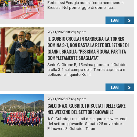
Fortinfissi Perugia non si ferma nemmeno a
Brescia. Nel pomeriggio di domenica...
LEGGI
26/11/2023 18:28
|
Sport
IL GUBBIO CROLLA IN SARDEGNA: LA TORRES
DOMINA 3-1, NON BASTA LA RETE DEL 17ENNE DI
GIANNI. BRAGLIA: "PESSIMA FIGURA, PARTITA
COMPLETAMENTE SBAGLIATA"
Serie C, Girone B, 15esima giornata: il Gubbio
crolla 3-1 sul campo della Torres capolista e
colleziona il quinto Ko fil...
LEGGI
26/11/2023 17:46
|
Sport
CALCIO: A.S. GUBBIO, I RISULTATI DELLE GARE
NEL WEEKEND DEL SETTORE GIOVANILE
A.S. Gubbio, i risultati delle gare nel weekend
del settore giovanile: Sabato 25 novembre -
Primavera 3: Gubbio - Taran...