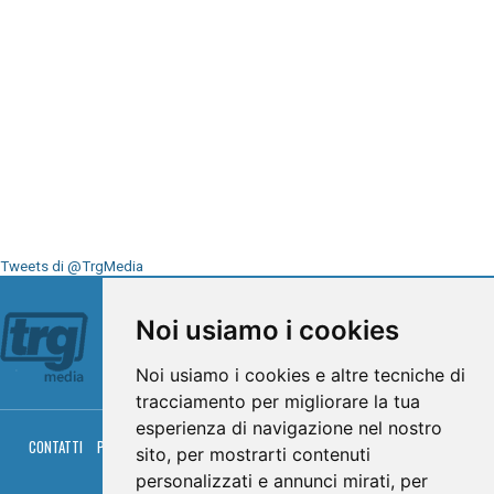
Tweets di @TrgMedia
Seguici su
Noi usiamo i cookies
Noi usiamo i cookies e altre tecniche di
tracciamento per migliorare la tua
esperienza di navigazione nel nostro
CONTATTI
PRIVACY
COOKIES
PALINSESTO
DIRETTA TV
DIRETTA RADIO
sito, per mostrarti contenuti
RGM HITRADIO
personalizzati e annunci mirati, per