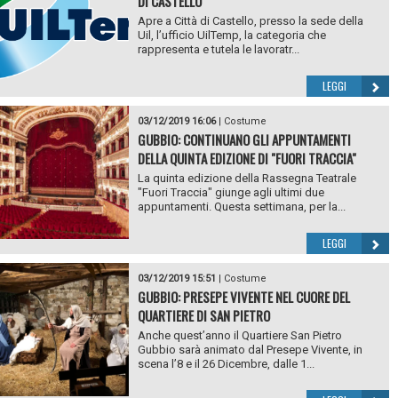
DI CASTELLO
Apre a Città di Castello, presso la sede della
Uil, l’ufficio UilTemp, la categoria che
rappresenta e tutela le lavoratr...
LEGGI
03/12/2019 16:06
|
Costume
GUBBIO: CONTINUANO GLI APPUNTAMENTI
DELLA QUINTA EDIZIONE DI "FUORI TRACCIA"
La quinta edizione della Rassegna Teatrale
"Fuori Traccia" giunge agli ultimi due
appuntamenti. Questa settimana, per la...
LEGGI
03/12/2019 15:51
|
Costume
GUBBIO: PRESEPE VIVENTE NEL CUORE DEL
QUARTIERE DI SAN PIETRO
Anche quest’anno il Quartiere San Pietro
Gubbio sarà animato dal Presepe Vivente, in
scena l’8 e il 26 Dicembre, dalle 1...