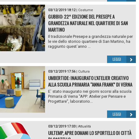
03/12/2019 18:12
|
Costume
GUBBIO: 22^ EDIZIONE DEL PRESEPE A
GRANDEZZA NATURALE NEL QUARTIERE DI SAN
MARTINO
Il tradizionale Presepe a grandezza naturale per
le vie dello storico quartiere di San Martino, ha
raggiunto quest`anno ...
LEGGI
03/12/2019 17:56
|
Cultura
UMBERTIDE: INAUGURATO L’ATELIER CREATIVO
ALLA SCUOLA PRIMARIA “ANNA FRANK” DI VERNA
E` stato inaugurato nei giorni scorsi alla scuola
Primaria di Verna "APP: Atelier per Pensare e
Progettare", laboratorio...
LEGGI
03/12/2019 17:03
|
Attualità
UILTEMP, APRE DOMANI LO SPORTELLO DI CITTÀ