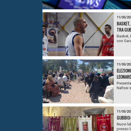
11/05/20
BASKET, 
TRA GUB
Basket, P
con Gara 
11/05/20
ELEZION
LEONARD
Presenta
Nafissi 
11/05/20
GUBBIO:
Nuovi la
presso la