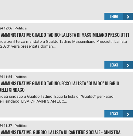
LEGGI
24 12:06
|
Politica
I AMMINISTRATIVE GUALDO TADINO: LA LISTA DI MASSIMILIANO PRESCIUTTI
dida per il terzo mandato a Gualdo Tadino Massimiliano Presciutti. La lista
2030” verrà presentata doman...
LEGGI
24 11:54
|
Politica
I AMMINISTRATIVE GUALDO TADINO: ECCO LA LISTA "GUALDO" DI FABIO
ELLI SINDACO
idati sindaco a Gualdo Tadino. Ecco la lista di “Gualdo” per Fabio
lli sindaco. LISA CHIAVINI GIAN LUC...
LEGGI
24 11:37
|
Politica
I AMMINISTRATIVE. GUBBIO. LA LISTA DI CANTIERE SOCIALE - SINISTRA