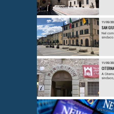
11/05/20
SAN GIU
Nel comu
sindaco. 
11/05/20
CITERNA,
A Citerna
sindaco, 