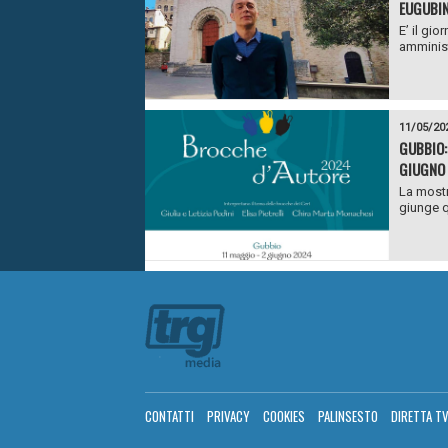
EUGUBIN
E’ il gio
amminist
11/05/20
GUBBIO:
GIUGNO
La mostr
giunge q
CONTATTI
PRIVACY
COOKIES
PALINSESTO
DIRETTA T