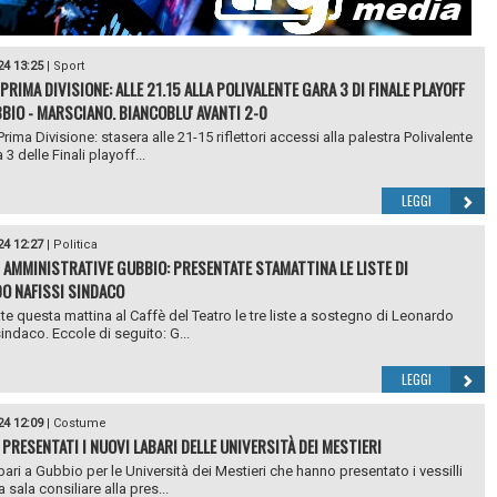
24 13:25
|
Sport
PRIMA DIVISIONE: ALLE 21.15 ALLA POLIVALENTE GARA 3 DI FINALE PLAYOFF
BIO - MARSCIANO. BIANCOBLU' AVANTI 2-0
rima Divisione: stasera alle 21-15 riflettori accessi alla palestra Polivalente
3 delle Finali playoff...
LEGGI
24 12:27
|
Politica
I AMMINISTRATIVE GUBBIO: PRESENTATE STAMATTINA LE LISTE DI
O NAFISSI SINDACO
te questa mattina al Caffè del Teatro le tre liste a sostegno di Leonardo
sindaco. Eccole di seguito: G...
LEGGI
24 12:09
|
Costume
 PRESENTATI I NUOVI LABARI DELLE UNIVERSITÀ DEI MESTIERI
bari a Gubbio per le Università dei Mestieri che hanno presentato i vessilli
 sala consiliare alla pres...