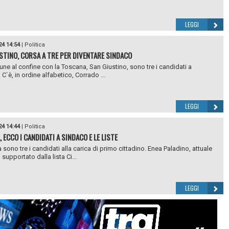
LEGGI
24 14:54
|
Politica
STINO, CORSA A TRE PER DIVENTARE SINDACO
ne al confine con la Toscana, San Giustino, sono tre i candidati a
C`è, in ordine alfabetico, Corrado ...
LEGGI
24 14:44
|
Politica
 ECCO I CANDIDATI A SINDACO E LE LISTE
 sono tre i candidati alla carica di primo cittadino. Enea Paladino, attuale
supportato dalla lista Ci...
LEGGI