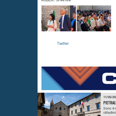
ROBERT SHAHINI
Twitter
11/05/20
PIETRAL
Sono 4 n
cittadino