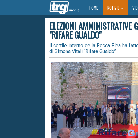
HOME
HOME
NOTIZIE
VI
ELEZIONI AMMINISTRATIVE 
"RIFARE GUALDO"
Il cortile interno della Rocca Flea ha fa
di Simona Vitali “Rifare Gualdo”.