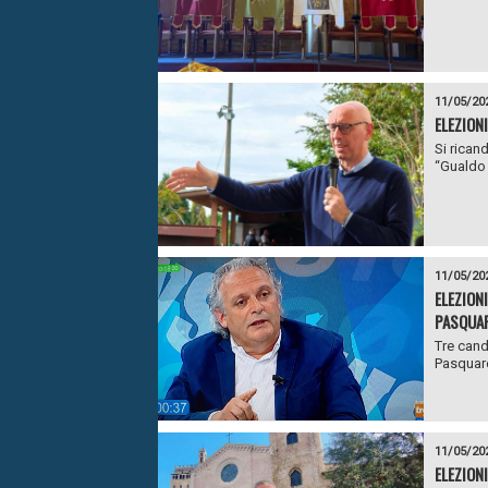
11/05/20
ELEZION
Si rican
“Gualdo 
11/05/20
ELEZION
PASQUAR
Tre cand
Pasquare
11/05/20
ELEZION