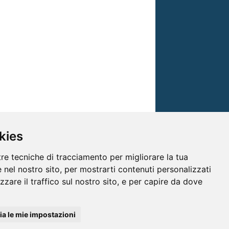
kies
tre tecniche di tracciamento per migliorare la tua
 nel nostro sito, per mostrarti contenuti personalizzati
izzare il traffico sul nostro sito, e per capire da dove
© TRG Media 2005-2026
a le mie impostazioni
isioni s.r.l. - P.I.00496230541 -
www.trgmedia.it
- Powered by
FFZ