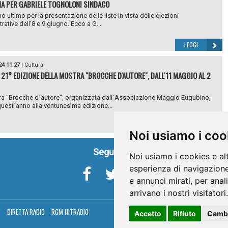
A PER GABRIELE TOGNOLONI SINDACO
rno ultimo per la presentazione delle liste in vista delle elezioni
rative dell’8 e 9 giugno. Ecco a G...
LEGGI
24 11:27
|
Cultura
 21° EDIZIONE DELLA MOSTRA "BROCCHE D'AUTORE", DALL'11 MAGGIO AL 2
a "Brocche d`autore", organizzata dall`Associazione Maggio Eugubino,
uest`anno alla ventunesima edizione...
LEGGI
Noi usiamo i coo
Seguici su
Noi usiamo i cookies e al
esperienza di navigazione
e annunci mirati, per anal
arrivano i nostri visitatori.
V
DIRETTA RADIO
RGM HITRADIO
Accetto
Rifiuto
Cambi
Umbria Telev