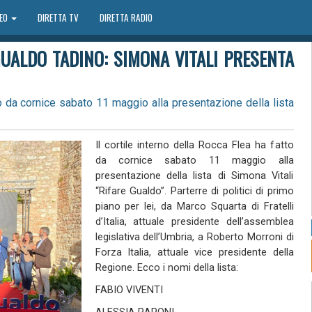
DEO
DIRETTA TV
DIRETTA RADIO
GUALDO TADINO: SIMONA VITALI PRESENTA
tto da cornice sabato 11 maggio alla presentazione della lista
Il cortile interno della Rocca Flea ha fatto
da cornice sabato 11 maggio alla
presentazione della lista di Simona Vitali
“Rifare Gualdo”. Parterre di politici di primo
piano per lei, da Marco Squarta di Fratelli
d’Italia, attuale presidente dell’assemblea
legislativa dell’Umbria, a Roberto Morroni di
Forza Italia, attuale vice presidente della
Regione. Ecco i nomi della lista:
FABIO VIVENTI