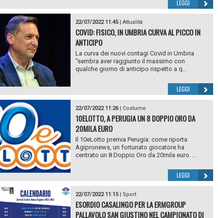
LEGGI
22/07/2022 11:45
|
Attualità
COVID: FISICO, IN UMBRIA CURVA AL PICCO IN
ANTICIPO
La curva dei nuovi contagi Covid in Umbria
"sembra aver raggiunto il massimo con
qualche giorno di anticipo rispetto a q...
LEGGI
22/07/2022 11:26
|
Costume
10ELOTTO, A PERUGIA UN 8 DOPPIO ORO DA
20MILA EURO
Il 10eLotto premia Perugia: come riporta
Agipronews, un fortunato giocatore ha
centrato un 8 Doppio Oro da 20mila euro. ...
LEGGI
22/07/2022 11:15
|
Sport
ESORDIO CASALINGO PER LA ERMGROUP
PALLAVOLO SAN GIUSTINO NEL CAMPIONATO DI