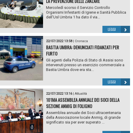
LA PREVENZIONE DELLE ZANZARE
Mercoledì scorso il Servizio Controllo
Organismi Infestanti di Igiene e Sanità Pubblica
dell’Usl Umbria 1 ha dato il via...
LEGGI
22/07/2022 13:58
|
Cronaca
BASTIA UMBRA: DENUNCIATI FIDANZATI PER
FURTO
Gli agenti della Polizia di Stato di Assisi sono
intervenuti presso un esercizio commerciale a
Bastia Umbra dove era sta...
LEGGI
22/07/2022 13:16
|
Attualità
101MA ASSEMBLEA ANNUALE DEI SOCI DELLA
SEZIONE ANMIG DI FOLIGNO
Assemblea annuale dei Soci ultracentenaria
della Associazione locale Anmig, di grande
significato sia per aver superato ...