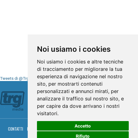
Noi usiamo i cookies
Noi usiamo i cookies e altre tecniche
di tracciamento per migliorare la tua
esperienza di navigazione nel nostro
Tweets di @TrgMedia
sito, per mostrarti contenuti
Seguici su
personalizzati e annunci mirati, per
analizzare il traffico sul nostro sito, e
per capire da dove arrivano i nostri
visitatori.
Accetto
CONTATTI
PRIVACY
COOKIES
PALINSESTO
DIRETTA TV
DIRETTA RADIO
RGM HITRADIO
Rifiuto