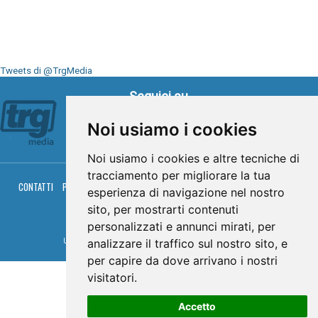
Tweets di @TrgMedia
Seguici su
Noi usiamo i cookies
Noi usiamo i cookies e altre tecniche di
tracciamento per migliorare la tua
CONTATTI
PRIVACY
COOKIES
PALINSESTO
DIRETTA TV
DIRETTA RADIO
esperienza di navigazione nel nostro
RGM HITRADIO
sito, per mostrarti contenuti
© TRG Media 2005-2026
personalizzati e annunci mirati, per
analizzare il traffico sul nostro sito, e
Umbria Televisioni s.r.l. - P.I.00496230541 -
www.trgmedia.it
- Powered by
FFZ
per capire da dove arrivano i nostri
visitatori.
Accetto