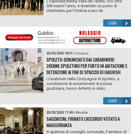
L’ospedale Media Valle del Tevere, con oltre
500 esami l`anno, è diventato un punto di
riferimento per l’Umbria e uno de...
LEGGI
25/02/2025 18:01
|
Cronaca
SPOLETO: DENUNCIATO DAI CARABINIERI
28ENNE SPOLETINO PER FURTO IN ABITAZIONE E
DETENZIONE AI FINI DI SPACCIO DI HASHISH
I Carabinieri della Compagnia di Spoleto, a
conclusione di accertamenti di polizia
giudiziaria, hanno deferito in stato ...
LEGGI
25/02/2025 17:49
|
Attualità
SAGEMCOM, FIRMATO L'ACCORDO VOTATO A
MAGGIORANZA
In apertura di consiglio comunale, il sindaco di