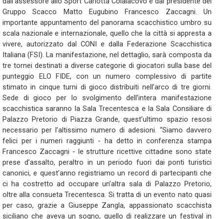
dall’assessore allo Sport Carlotta Colaiacovo e dal presidente del
Gruppo Scacco Matto Eugubino Francesco Zaccagni. Un
importante appuntamento del panorama scacchistico umbro su
scala nazionale e internazionale, quello che la città si appresta a
vivere, autorizzato dal CONI e dalla Federazione Scacchistica
Italiana (FSI). La manifestazione, nel dettaglio, sarà composta da
tre tornei destinati a diverse categorie di giocatori sulla base del
punteggio ELO FIDE, con un numero complessivo di partite
stimato in cinque turni di gioco distribuiti nell’arco di tre giorni.
Sede di gioco per lo svolgimento dell’intera manifestazione
scacchistica saranno la Sala Trecentesca e la Sala Consiliare di
Palazzo Pretorio di Piazza Grande, quest’ultimo spazio resosi
necessario per l’altissimo numero di adesioni. “Siamo davvero
felici per i numeri raggiunti - ha detto in conferenza stampa
Francesco Zaccagni - le strutture ricettive cittadine sono state
prese d’assalto, peraltro in un periodo fuori dai ponti turistici
canonici, e quest’anno registriamo un record di partecipanti che
ci ha costretto ad occupare un’altra sala di Palazzo Pretorio,
oltre alla consueta Trecentesca. Si tratta di un evento nato quasi
per caso, grazie a Giuseppe Zangla, appassionato scacchista
siciliano che aveva un sogno, quello di realizzare un festival in