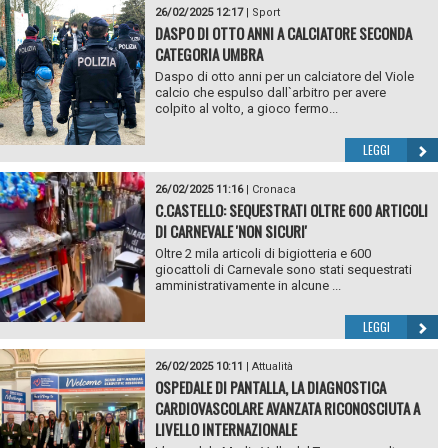
26/02/2025 12:17
|
Sport
DASPO DI OTTO ANNI A CALCIATORE SECONDA
CATEGORIA UMBRA
Daspo di otto anni per un calciatore del Viole
calcio che espulso dall`arbitro per avere
colpito al volto, a gioco fermo...
LEGGI
26/02/2025 11:16
|
Cronaca
C.CASTELLO: SEQUESTRATI OLTRE 600 ARTICOLI
DI CARNEVALE 'NON SICURI'
Oltre 2 mila articoli di bigiotteria e 600
giocattoli di Carnevale sono stati sequestrati
amministrativamente in alcune ...
LEGGI
26/02/2025 10:11
|
Attualità
OSPEDALE DI PANTALLA, LA DIAGNOSTICA
CARDIOVASCOLARE AVANZATA RICONOSCIUTA A
LIVELLO INTERNAZIONALE