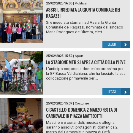
25/02/2025 16:06
|
Politica
ASSISI, INSEDIATA LA GIUNTA COMUNALE DEI
RAGAZZI
Si è insediata stamani ad Assisi la Giunta
Comunale dei Ragazzi, nominata dal sindaco
Maria Rodrigues de Oliveira, elett...
LEGGI
25/02/2025 15:52
|
Sport
LA STAGIONE MTB SI APRE A CITTÀ DELLA PIEVE
L’anticipo corposo a domenica prossima per
la GF Bassa Valdichiana, che ha lasciato la sua
collocazione primaverile per ...
LEGGI
25/02/2025 15:37
|
Costume
C.CASTELLO: DOMENICA 2 MARZO FESTA DI
CARNEVALE IN PIAZZA MATTEOTTI
Maschere e coriandoli, musica e allegria
saranno assoluti protagonisti domenica 2
marzo del Carnevale in piazza di Città...