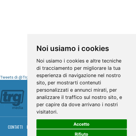
Noi usiamo i cookies
Noi usiamo i cookies e altre tecniche
di tracciamento per migliorare la tua
esperienza di navigazione nel nostro
Tweets di @TrgMedia
sito, per mostrarti contenuti
Seguici su
personalizzati e annunci mirati, per
analizzare il traffico sul nostro sito, e
per capire da dove arrivano i nostri
visitatori.
Accetto
CONTATTI
PRIVACY
COOKIES
PALINSESTO
DIRETTA TV
DIRETTA RADIO
RGM HITRADIO
Rifiuto