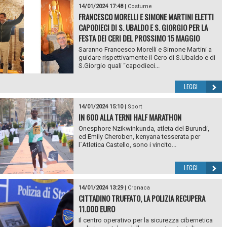
14/01/2024 17:48
|
Costume
FRANCESCO MORELLI E SIMONE MARTINI ELETTI
CAPODIECI DI S. UBALDO E S. GIORGIO PER LA
FESTA DEI CERI DEL PROSSIMO 15 MAGGIO
Saranno Francesco Morelli e Simone Martini a
guidare rispettivamente il Cero di S.Ubaldo e di
S.Giorgio quali “capodieci...
LEGGI
14/01/2024 15:10
|
Sport
IN 600 ALLA TERNI HALF MARATHON
Onesphore Nzikwinkunda, atleta del Burundi,
ed Emily Cheroben, kenyana tesserata per
l`Atletica Castello, sono i vincito...
LEGGI
14/01/2024 13:29
|
Cronaca
CITTADINO TRUFFATO, LA POLIZIA RECUPERA
11.000 EURO
Il centro operativo per la sicurezza cibernetica