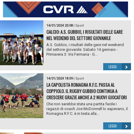
14/01/2024 20:08
|
Sport
CALCIO: A.S. GUBBIO, I RISULTATI DELLE GARE
NEL WEEKEND DEL SETTORE GIOVANILE
A.S. Gubbio, i risultati delle gare nel weekend
del settore giovanile: Sabato 14 gennaio -
Primavera 3: Vis Fermana - G...
LEGGI
14/01/2024 18:09
|
Sport
LA CAPOLISTA ROMAGNA R.F.C. PASSA AL
COPPIOLO. IL RUGBY GUBBIO CONTINUA A
CRESCERE GRAZIE ANCHE A 2 NUOVI GIOCATORI
Che non sarebbe stata una partita facile i
ragazzi di coach Joe McDonnell lo sapevano, il
Romagna R.F.C. è in testa alla...
LEGGI