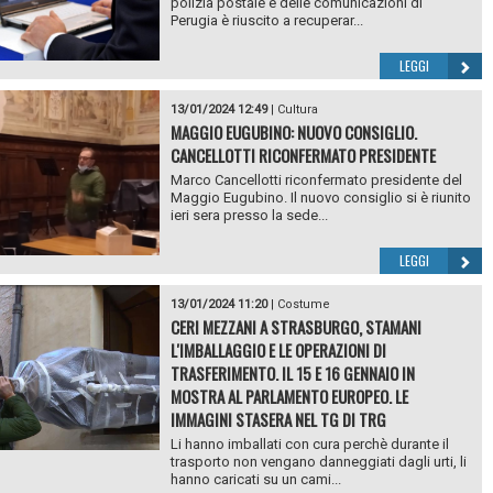
polizia postale e delle comunicazioni di
Perugia è riuscito a recuperar...
LEGGI
13/01/2024 12:49
|
Cultura
MAGGIO EUGUBINO: NUOVO CONSIGLIO.
CANCELLOTTI RICONFERMATO PRESIDENTE
Marco Cancellotti riconfermato presidente del
Maggio Eugubino. Il nuovo consiglio si è riunito
ieri sera presso la sede...
LEGGI
13/01/2024 11:20
|
Costume
CERI MEZZANI A STRASBURGO, STAMANI
L'IMBALLAGGIO E LE OPERAZIONI DI
TRASFERIMENTO. IL 15 E 16 GENNAIO IN
MOSTRA AL PARLAMENTO EUROPEO. LE
IMMAGINI STASERA NEL TG DI TRG
Li hanno imballati con cura perchè durante il
trasporto non vengano danneggiati dagli urti, li
hanno caricati su un cami...