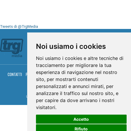
Tweets di @TrgMedia
Seguici su
Noi usiamo i cookies
Noi usiamo i cookies e altre tecniche di
tracciamento per migliorare la tua
esperienza di navigazione nel nostro
CONTATTI
PRIVACY
COOKIES
PALINSESTO
DIRETTA TV
DIRETTA RADIO
sito, per mostrarti contenuti
RGM HITRADIO
personalizzati e annunci mirati, per
© TRG Media 2005-2026
analizzare il traffico sul nostro sito, e
Umbria Televisioni s.r.l. - P.I.00496230541 -
www.trgmedia.it
- Powered by
FFZ
per capire da dove arrivano i nostri
visitatori.
Accetto
Rifiuto