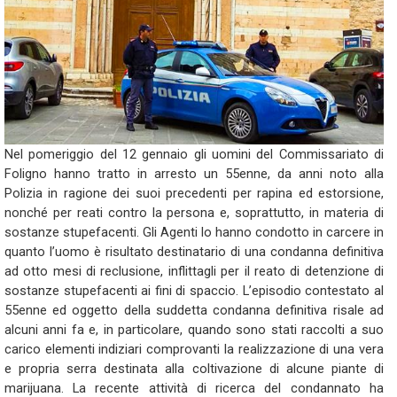
Nel pomeriggio del 12 gennaio gli uomini del Commissariato di
Foligno hanno tratto in arresto un 55enne, da anni noto alla
Polizia in ragione dei suoi precedenti per rapina ed estorsione,
nonché per reati contro la persona e, soprattutto, in materia di
sostanze stupefacenti. Gli Agenti lo hanno condotto in carcere in
quanto l’uomo è risultato destinatario di una condanna definitiva
ad otto mesi di reclusione, inflittagli per il reato di detenzione di
sostanze stupefacenti ai fini di spaccio. L’episodio contestato al
55enne ed oggetto della suddetta condanna definitiva risale ad
alcuni anni fa e, in particolare, quando sono stati raccolti a suo
carico elementi indiziari comprovanti la realizzazione di una vera
e propria serra destinata alla coltivazione di alcune piante di
marijuana. La recente attività di ricerca del condannato ha