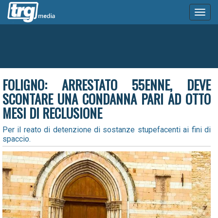
Toggl
naviga
FOLIGNO: ARRESTATO 55ENNE, DEVE
SCONTARE UNA CONDANNA PARI AD OTTO
MESI DI RECLUSIONE
Per il reato di detenzione di sostanze stupefacenti ai fini di
spaccio.