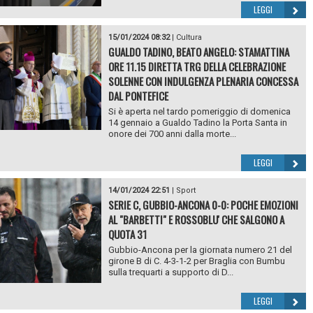
LEGGI
15/01/2024 08:32
|
Cultura
GUALDO TADINO, BEATO ANGELO: STAMATTINA
ORE 11.15 DIRETTA TRG DELLA CELEBRAZIONE
SOLENNE CON INDULGENZA PLENARIA CONCESSA
DAL PONTEFICE
Si è aperta nel tardo pomeriggio di domenica
14 gennaio a Gualdo Tadino la Porta Santa in
onore dei 700 anni dalla morte...
LEGGI
14/01/2024 22:51
|
Sport
SERIE C, GUBBIO-ANCONA 0-0: POCHE EMOZIONI
AL "BARBETTI" E ROSSOBLU' CHE SALGONO A
QUOTA 31
Gubbio-Ancona per la giornata numero 21 del
girone B di C. 4-3-1-2 per Braglia con Bumbu
sulla trequarti a supporto di D...
LEGGI