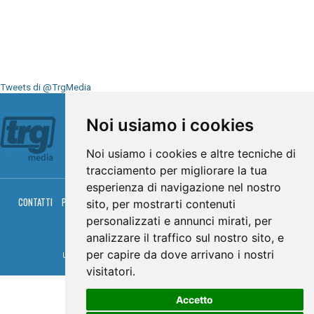
Tweets di @TrgMedia
Seguici su
Noi usiamo i cookies
Noi usiamo i cookies e altre tecniche di
tracciamento per migliorare la tua
esperienza di navigazione nel nostro
CONTATTI
PRIVACY
COOKIES
PALINSESTO
DIRETTA TV
DIRETTA RADIO
sito, per mostrarti contenuti
RGM HITRADIO
personalizzati e annunci mirati, per
© TRG Media 2005-2026
analizzare il traffico sul nostro sito, e
per capire da dove arrivano i nostri
Umbria Televisioni s.r.l. - P.I.00496230541 -
www.trgmedia.it
- Powered by
FFZ
visitatori.
Accetto