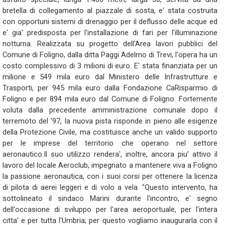
bretella di collegamento al piazzale di sosta, e' stata costruita
con opportuni sistemi di drenaggio per il deflusso delle acque ed
e' gia' predisposta per l'installazione di fari per l'illuminazione
notturna. Realizzata su progetto dell'Area lavori pubblici del
Comune di Foligno, dalla ditta Paggi Adelmo di Trevi, l'opera ha un
costo complessivo di 3 milioni di euro. E' stata finanziata per un
milione e 549 mila euro dal Ministero delle Infrastrutture e
Trasporti, per 945 mila euro dalla Fondazione CaRisparmio di
Foligno e per 894 mila euro dal Comune di Foligno. Fortemente
voluta dalla precedente amministrazione comunale dopo il
terremoto del '97, la nuova pista risponde in pieno alle esigenze
della Protezione Civile, ma costituisce anche un valido supporto
per le imprese del territorio che operano nel settore
aeronautico.Il suo utilizzo rendera', inoltre, ancora piu' attivo il
lavoro del locale Aeroclub, impegnato a mantenere viva a Foligno
la passione aeronautica, con i suoi corsi per ottenere la licenza
di pilota di aerei leggeri e di volo a vela. "Questo intervento, ha
sottolineato il sindaco Marini durante l'incontro, e' segno
dell'occasione di sviluppo per l'area aeroportuale, per l'intera
citta' e per tutta l'Umbria; per questo vogliamo inaugurarla con il