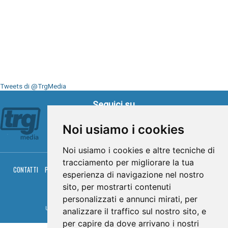
Tweets di @TrgMedia
Seguici su
Noi usiamo i cookies
Noi usiamo i cookies e altre tecniche di
tracciamento per migliorare la tua
CONTATTI
PRIVACY
COOKIES
PALINSESTO
DIRETTA TV
DIRETTA RADIO
esperienza di navigazione nel nostro
RGM HITRADIO
sito, per mostrarti contenuti
© TRG Media 2005-2026
personalizzati e annunci mirati, per
Umbria Televisioni s.r.l. - P.I.00496230541 -
www.trgmedia.it
- Powered by
FFZ
analizzare il traffico sul nostro sito, e
per capire da dove arrivano i nostri