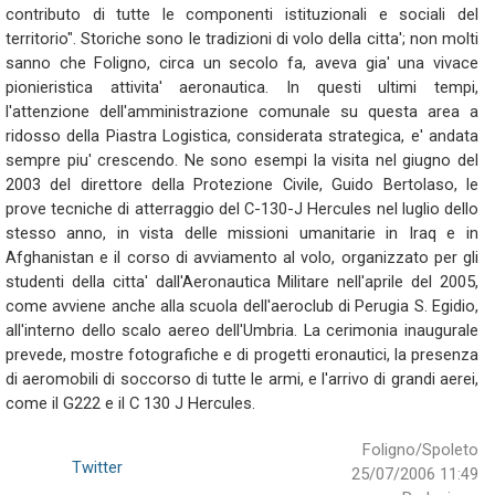
contributo di tutte le componenti istituzionali e sociali del
territorio". Storiche sono le tradizioni di volo della citta'; non molti
sanno che Foligno, circa un secolo fa, aveva gia' una vivace
pionieristica attivita' aeronautica. In questi ultimi tempi,
l'attenzione dell'amministrazione comunale su questa area a
ridosso della Piastra Logistica, considerata strategica, e' andata
sempre piu' crescendo. Ne sono esempi la visita nel giugno del
2003 del direttore della Protezione Civile, Guido Bertolaso, le
prove tecniche di atterraggio del C-130-J Hercules nel luglio dello
stesso anno, in vista delle missioni umanitarie in Iraq e in
Afghanistan e il corso di avviamento al volo, organizzato per gli
studenti della citta' dall'Aeronautica Militare nell'aprile del 2005,
come avviene anche alla scuola dell'aeroclub di Perugia S. Egidio,
all'interno dello scalo aereo dell'Umbria. La cerimonia inaugurale
prevede, mostre fotografiche e di progetti eronautici, la presenza
di aeromobili di soccorso di tutte le armi, e l'arrivo di grandi aerei,
come il G222 e il C 130 J Hercules.
Foligno/Spoleto
Twitter
25/07/2006 11:49