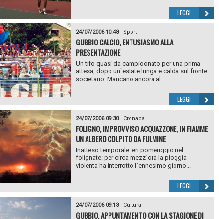
LEGGI
24/07/2006 10:48
|
Sport
GUBBIO CALCIO, ENTUSIASMO ALLA
PRESENTAZIONE
Un tifo quasi da campioonato per una prima
attesa, dopo un`estate lunga e calda sul fronte
societario. Mancano ancora al...
LEGGI
24/07/2006 09:30
|
Cronaca
FOLIGNO, IMPROVVISO ACQUAZZONE, IN FIAMME
UN ALBERO COLPITO DA FULMINE
Inatteso temporale ieri pomeriggio nel
folignate: per circa mezz`ora la pioggia
violenta ha interrotto l`ennesimo giorno...
LEGGI
24/07/2006 09:13
|
Cultura
GUBBIO, APPUNTAMENTO CON LA STAGIONE DI