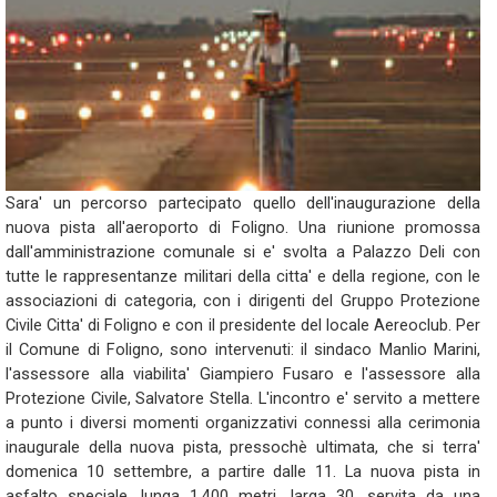
Sara' un percorso partecipato quello dell'inaugurazione della
nuova pista all'aeroporto di Foligno. Una riunione promossa
dall'amministrazione comunale si e' svolta a Palazzo Deli con
tutte le rappresentanze militari della citta' e della regione, con le
associazioni di categoria, con i dirigenti del Gruppo Protezione
Civile Citta' di Foligno e con il presidente del locale Aereoclub. Per
il Comune di Foligno, sono intervenuti: il sindaco Manlio Marini,
l'assessore alla viabilita' Giampiero Fusaro e l'assessore alla
Protezione Civile, Salvatore Stella. L'incontro e' servito a mettere
a punto i diversi momenti organizzativi connessi alla cerimonia
inaugurale della nuova pista, pressochè ultimata, che si terra'
domenica 10 settembre, a partire dalle 11. La nuova pista in
asfalto speciale, lunga 1.400 metri, larga 30, servita da una