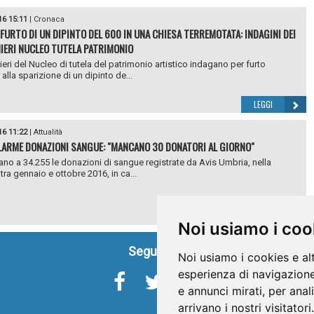
16 15:11
|
Cronaca
 FURTO DI UN DIPINTO DEL 600 IN UNA CHIESA TERREMOTATA: INDAGINI DEI
IERI NUCLEO TUTELA PATRIMONIO
nieri del Nucleo di tutela del patrimonio artistico indagano per furto
alla sparizione di un dipinto de...
LEGGI
16 11:22
|
Attualità
LLARME DONAZIONI SANGUE: "MANCANO 30 DONATORI AL GIORNO"
tano a 34.255 le donazioni di sangue registrate da Avis Umbria, nella
tra gennaio e ottobre 2016, in ca...
LEGGI
Noi usiamo i coo
Seguici su
Noi usiamo i cookies e al
esperienza di navigazione
e annunci mirati, per anal
arrivano i nostri visitatori.