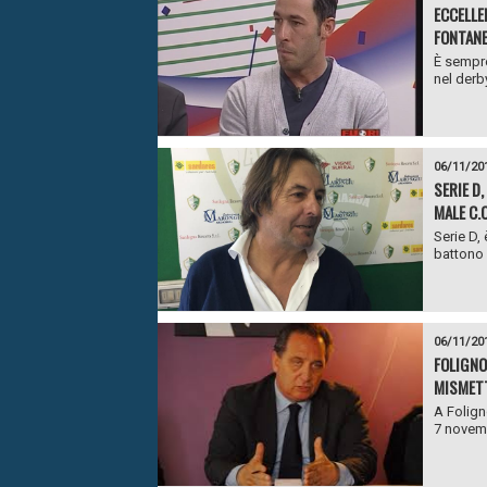
ECCELLEN
FONTANE
È sempre
nel derb
06/11/20
SERIE D
MALE C.
Serie D,
battono 
06/11/20
FOLIGNO
MISMETT
A Folign
7 novembr