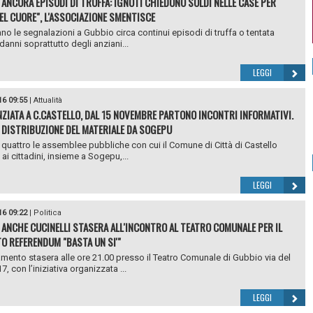
 ANCORA EPISODI DI TRUFFA: IGNOTI CHIEDONO SOLDI NELLE CASE PER
DEL CUORE", L'ASSOCIAZIONE SMENTISCE
no le segnalazioni a Gubbio circa continui episodi di truffa o tentata
 danni soprattutto degli anziani...
LEGGI
16 09:55
|
Attualità
NZIATA A C.CASTELLO, DAL 15 NOVEMBRE PARTONO INCONTRI INFORMATIVI.
 DISTRIBUZIONE DEL MATERIALE DA SOGEPU
quattro le assemblee pubbliche con cui il Comune di Città di Castello
à ai cittadini, insieme a Sogepu,...
LEGGI
16 09:22
|
Politica
 ANCHE CUCINELLI STASERA ALL'INCONTRO AL TEATRO COMUNALE PER IL
O REFERENDUM "BASTA UN SI'"
ento stasera alle ore 21.00 presso il Teatro Comunale di Gubbio via del
, con l’iniziativa organizzata ...
LEGGI