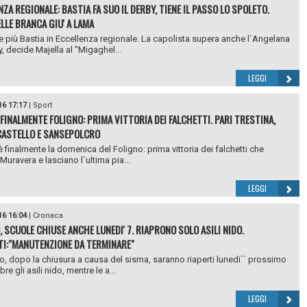
ZA REGIONALE: BASTIA FA SUO IL DERBY, TIENE IL PASSO LO SPOLETO.
LLE BRANCA GIU' A LAMA
 più Bastia in Eccellenza regionale. La capolista supera anche l`Angelana
y, decide Majella al "Migaghel...
LEGGI
16 17:17
|
Sport
, FINALMENTE FOLIGNO: PRIMA VITTORIA DEI FALCHETTI. PARI TRESTINA,
CASTELLO E SANSEPOLCRO
 è finalmente la domenica del Foligno: prima vittoria dei falchetti che
Muravera e lasciano l`ultima pia...
LEGGI
16 16:04
|
Cronaca
, SCUOLE CHIUSE ANCHE LUNEDI' 7. RIAPRONO SOLO ASILI NIDO.
I:"MANUTENZIONE DA TERMINARE"
o, dopo la chiusura a causa del sisma, saranno riaperti lunedi`` prossimo
e gli asili nido, mentre le a...
LEGGI