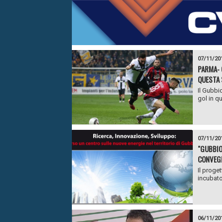
07/11/20
PARMA- 
QUESTA 
Il Gubbi
gol in qu
07/11/20
"GUBBIO
CONVEGN
Il proget
incubato
06/11/20