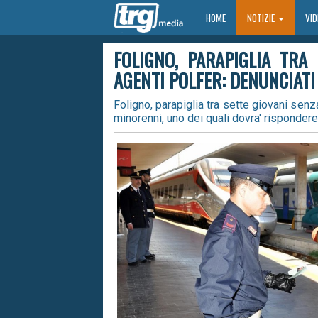
HOME
HOME
NOTIZIE
VI
FOLIGNO, PARAPIGLIA TRA
AGENTI POLFER: DENUNCIATI 
Foligno, parapiglia tra sette giovani senza
minorenni, uno dei quali dovra' rispondere