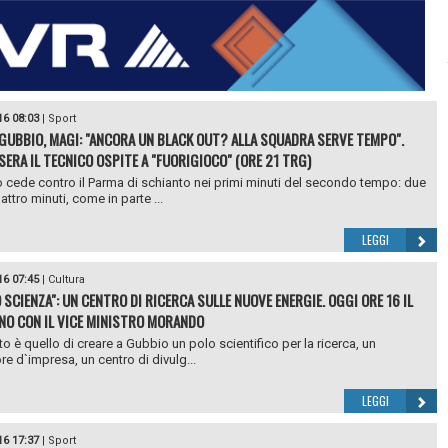
16 08:03
|
Sport
GUBBIO, MAGI: "ANCORA UN BLACK OUT? ALLA SQUADRA SERVE TEMPO".
SERA IL TECNICO OSPITE A "FUORIGIOCO" (ORE 21 TRG)
o cede contro il Parma di schianto nei primi minuti del secondo tempo: due
attro minuti, come in parte ...
LEGGI
16 07:45
|
Cultura
 SCIENZA": UN CENTRO DI RICERCA SULLE NUOVE ENERGIE. OGGI ORE 16 IL
O CON IL VICE MINISTRO MORANDO
to è quello di creare a Gubbio un polo scientifico per la ricerca, un
re d`impresa, un centro di divulg...
LEGGI
16 17:37
|
Sport