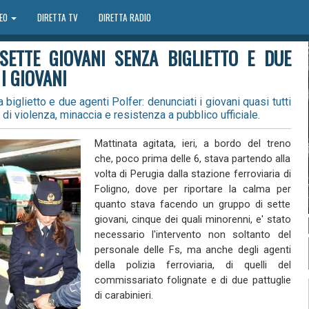
DEO
DIRETTA TV
DIRETTA RADIO
 SETTE GIOVANI SENZA BIGLIETTO E DUE
I GIOVANI
 biglietto e due agenti Polfer: denunciati i giovani quasi tutti
 di violenza, minaccia e resistenza a pubblico ufficiale.
Mattinata agitata, ieri, a bordo del treno
che, poco prima delle 6, stava partendo alla
volta di Perugia dalla stazione ferroviaria di
Foligno, dove per riportare la calma per
quanto stava facendo un gruppo di sette
giovani, cinque dei quali minorenni, e' stato
necessario l'intervento non soltanto del
personale delle Fs, ma anche degli agenti
della polizia ferroviaria, di quelli del
commissariato folignate e di due pattuglie
di carabinieri.