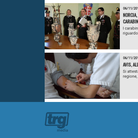
06/11/20
NORCIA,
CARABIN
I carabi
riguardo 
06/11/20
AVIS, A
Si attes
regione, 