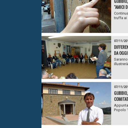
GUBBIO,
"AMICI 
Continua
truffa ai
07/11/20
DIFFERE
DA OGGI
Saranno 
illustrer
07/11/20
GUBBIO,
COMITAT
Appuntam
Popolo 17