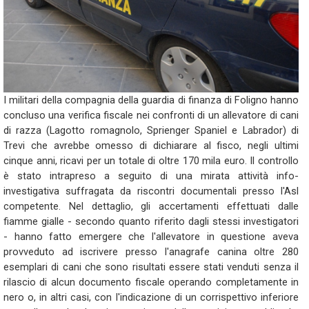
I militari della compagnia della guardia di finanza di Foligno hanno
concluso una verifica fiscale nei confronti di un allevatore di cani
di razza (Lagotto romagnolo, Sprienger Spaniel e Labrador) di
Trevi che avrebbe omesso di dichiarare al fisco, negli ultimi
cinque anni, ricavi per un totale di oltre 170 mila euro. Il controllo
è stato intrapreso a seguito di una mirata attività info-
investigativa suffragata da riscontri documentali presso l'Asl
competente. Nel dettaglio, gli accertamenti effettuati dalle
fiamme gialle - secondo quanto riferito dagli stessi investigatori
- hanno fatto emergere che l'allevatore in questione aveva
provveduto ad iscrivere presso l'anagrafe canina oltre 280
esemplari di cani che sono risultati essere stati venduti senza il
rilascio di alcun documento fiscale operando completamente in
nero o, in altri casi, con l'indicazione di un corrispettivo inferiore