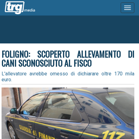
Toggl
naviga
FOLIGNO: SCOPERTO ALLEVAMENTO DI
CANI SCONOSCIUTO AL FISCO
L'allevatore avrebbe omesso di dichiarare oltre 170 mila
euro.