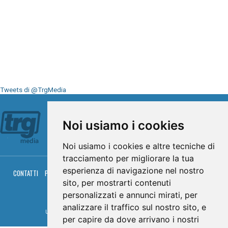
Tweets di @TrgMedia
Seguici su
Noi usiamo i cookies
Noi usiamo i cookies e altre tecniche di
tracciamento per migliorare la tua
esperienza di navigazione nel nostro
CONTATTI
PRIVACY
COOKIES
PALINSESTO
DIRETTA TV
DIRETTA RADIO
RGM HITRADIO
sito, per mostrarti contenuti
personalizzati e annunci mirati, per
© TRG Media 2005-2026
analizzare il traffico sul nostro sito, e
Umbria Televisioni s.r.l. - P.I.00496230541 -
www.trgmedia.it
- Powered by
FFZ
per capire da dove arrivano i nostri