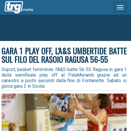
Toggl
naviga
GARA 1 PLAY OFF, L'A&S UMBERTIDE BATTE
SUL FILO DEL RASOIO RAGUSA 56-55
Soport, basket femminile: l'A&S batte 56-55 Ragusa in gara 1
della semifinale play off al PalaMorandi grazie ad un
canestro a pochi secondi dalla fine di Fontanette. Sabato si
gioca gara 2 in Sicilia.