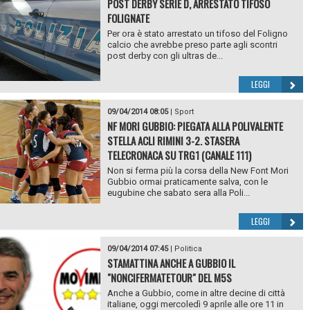
POST DERBY SERIE D, ARRESTATO TIFOSO
FOLIGNATE
Per ora è stato arrestato un tifoso del Foligno
calcio che avrebbe preso parte agli scontri
post derby con gli ultras de...
LEGGI
09/04/2014 08:05
|
Sport
NF MORI GUBBIO: PIEGATA ALLA POLIVALENTE
STELLA ACLI RIMINI 3-2. STASERA
TELECRONACA SU TRG1 (CANALE 111)
Non si ferma più la corsa della New Font Mori
Gubbio ormai praticamente salva, con le
eugubine che sabato sera alla Poli...
LEGGI
09/04/2014 07:45
|
Politica
STAMATTINA ANCHE A GUBBIO IL
"NONCIFERMATETOUR" DEL M5S
Anche a Gubbio, come in altre decine di città
italiane, oggi mercoledì 9 aprile alle ore 11 in