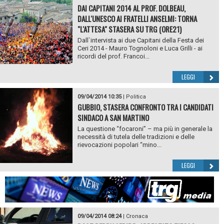
DAI CAPITANI 2014 AL PROF. DOLBEAU,
DALL'UNESCO AI FRATELLI ANSELMI: TORNA
"L'ATTESA" STASERA SU TRG (ORE21)
Dall`intervista ai due Capitani della Festa dei
Ceri 2014 - Mauro Tognoloni e Luca Grilli - ai
ricordi del prof. Francoi...
LEGGI
09/04/2014 10:35
|
Politica
GUBBIO, STASERA CONFRONTO TRA I CANDIDATI
SINDACO A SAN MARTINO
La questione “focaroni” – ma più in generale la
necessità di tutela delle tradizioni e delle
rievocazioni popolari “mino...
LEGGI
09/04/2014 08:24
|
Cronaca