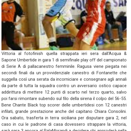
Vittoria al fotofinish quella strappata ieri sera dall'Acqua &
Sapone Umbertide in gara 1 di semifinale play off del campionato
di Serie A di pallacanestro femminile. Ragusa viene piegata nei
secondi finali da un provvidenziale canestro di Fontanette che
suggella così una serata da incorniciare e consegnare agli annali
da parte di tutta la squadra contro un avversario ostico capace
addirittura di mettere 12 punti di scarto nel terzo quarto, salvo
poi farsi rimontare subendo sul filo della sirena il colpo del 56-55.
Bene Chante Black top scorer delle umbertidesi con 12 canestri
infilati, grande prestazione anche del capitano Chiara Consolini.
Ora sabato, trasferta in terra siciliana per disputare gara 2, nel
caso in cui le padrone di casa dovessero strappare la vittoria,
sarà gara 3 ancora al PalaMorandi a decidere chi approderà nella