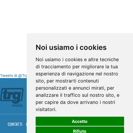
Noi usiamo i cookies
Noi usiamo i cookies e altre tecniche
di tracciamento per migliorare la tua
esperienza di navigazione nel nostro
Tweets di @TrgMedia
sito, per mostrarti contenuti
Seguici su
personalizzati e annunci mirati, per
analizzare il traffico sul nostro sito, e
per capire da dove arrivano i nostri
visitatori.
Accetto
CONTATTI
PRIVACY
COOKIES
PALINSESTO
DIRETTA TV
DIRETTA RADIO
RGM HITRADIO
Rifiuto