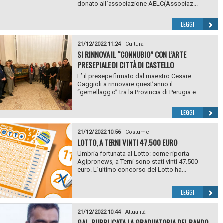
donato all`associazione AELC(Associaz...
LEGGI
21/12/2022 11:24
|
Cultura
SI RINNOVA IL “CONNUBIO” CON L’ARTE
PRESEPIALE DI CITTÀ DI CASTELLO
E’ il presepe firmato dal maestro Cesare
Gaggioli a rinnovare quest’anno il
“gemellaggio” tra la Provincia di Perugia e ...
LEGGI
21/12/2022 10:56
|
Costume
LOTTO, A TERNI VINTI 47.500 EURO
Umbria fortunata al Lotto: come riporta
Agipronews, a Terni sono stati vinti 47.500
euro. L`ultimo concorso del Lotto ha...
LEGGI
21/12/2022 10:44
|
Attualità
GAL, PUBBLICATA LA GRADUATORIA DEL BANDO