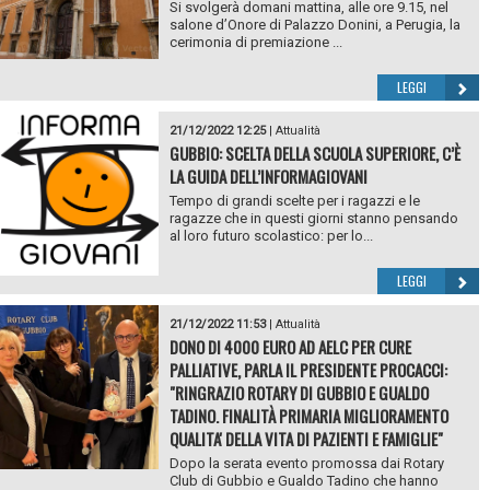
Si svolgerà domani mattina, alle ore 9.15, nel
salone d’Onore di Palazzo Donini, a Perugia, la
cerimonia di premiazione ...
LEGGI
21/12/2022 12:25
|
Attualità
GUBBIO: SCELTA DELLA SCUOLA SUPERIORE, C’È
LA GUIDA DELL’INFORMAGIOVANI
Tempo di grandi scelte per i ragazzi e le
ragazze che in questi giorni stanno pensando
al loro futuro scolastico: per lo...
LEGGI
21/12/2022 11:53
|
Attualità
DONO DI 4000 EURO AD AELC PER CURE
PALLIATIVE, PARLA IL PRESIDENTE PROCACCI:
"RINGRAZIO ROTARY DI GUBBIO E GUALDO
TADINO. FINALITÀ PRIMARIA MIGLIORAMENTO
QUALITA' DELLA VITA DI PAZIENTI E FAMIGLIE"
Dopo la serata evento promossa dai Rotary
Club di Gubbio e Gualdo Tadino che hanno