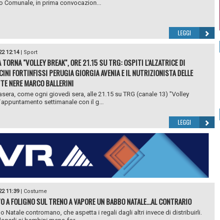
o Comunale, in prima convocazion...
LEGGI
22 12:14
|
Sport
 TORNA "VOLLEY BREAK", ORE 21.15 SU TRG: OSPITI L'ALZATRICE DI
INI FORTINFISSI PERUGIA GIORGIA AVENIA E IL NUTRIZIONISTA DELLE
TE NERE MARCO BALLERINI
asera, come ogni giovedi sera, alle 21.15 su TRG (canale 13) "Volley
l`appuntamento settimanale con il g...
LEGGI
22 11:39
|
Costume
VO A FOLIGNO SUL TRENO A VAPORE UN BABBO NATALE…AL CONTRARIO
Natale contromano, che aspetta i regali dagli altri invece di distribuirli.