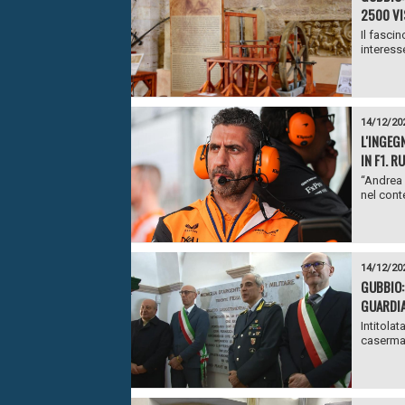
2500 VI
Il fasci
interess
14/12/20
L'INGEG
IN F1. 
“Andrea 
nel cont
14/12/20
GUBBIO:
GUARDIA
Intitolat
caserma 