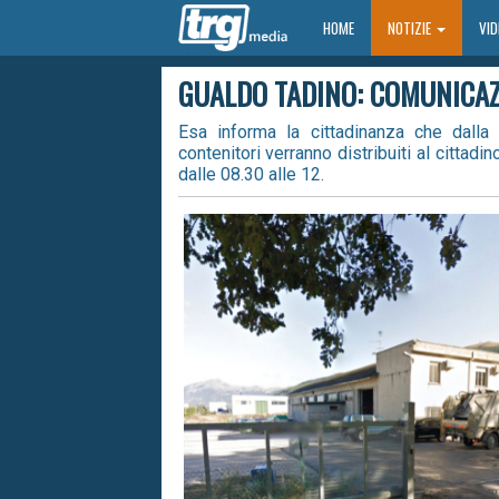
HOME
HOME
NOTIZIE
VI
GUALDO TADINO: COMUNICAZ
Esa informa la cittadinanza che dall
contenitori verranno distribuiti al cittadi
dalle 08.30 alle 12.