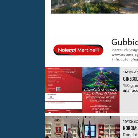
Twitter
16/12/20
GINECOL
150 gine
una facul
15/12/20
NORCIA:
Domani a