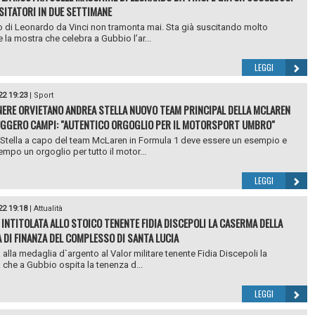
SITATORI IN DUE SETTIMANE
no di Leonardo da Vinci non tramonta mai. Sta già suscitando molto
e la mostra che celebra a Gubbio l’ar...
LEGGI
22 19:23
|
Sport
NERE ORVIETANO ANDREA STELLA NUOVO TEAM PRINCIPAL DELLA MCLAREN
RUGGERO CAMPI: "AUTENTICO ORGOGLIO PER IL MOTORSPORT UMBRO"
Stella a capo del team McLaren in Formula 1 deve essere un esempio e
empo un orgoglio per tutto il motor...
LEGGI
22 19:18
|
Attualità
 INTITOLATA ALLO STOICO TENENTE FIDIA DISCEPOLI LA CASERMA DELLA
 DI FINANZA DEL COMPLESSO DI SANTA LUCIA
a alla medaglia d`argento al Valor militare tenente Fidia Discepoli la
che a Gubbio ospita la tenenza d...
LEGGI