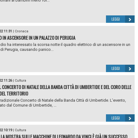
donarli ai bambini meno for...
LEGGI
22 11:31
|
Cronaca
O IN ASCENSORE IN UN PALAZZO DI PERUGIA
dio ha interessato la scorsa notte il quadro elettrico di un ascensore in un
di Perugia, causando panico...
LEGGI
22 11:26
|
Cultura
L CONCERTO DI NATALE DELLA BANDA CITTÀ DI UMBERTIDE E DEL CORO DELLE
DEL TERRITORIO
 tradizionale Concerto di Natale della Banda Città di Umbertide. L’evento,
ato dal Comune di Umbertide, ...
LEGGI
22 10:19
|
Cultura
 LA MOSTRA SULLE MACCHINE DI LEONARDO DA VINCI È GIÀ UN SUCCESSO.