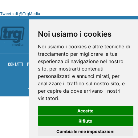
Tweets di @TrgMedia
Seguici su
Noi usiamo i cookies
Noi usiamo i cookies e altre tecniche di
tracciamento per migliorare la tua
esperienza di navigazione nel nostro
CONTATTI
PRIVACY
COOKIES
PALINSESTO
DIRETTA TV
DIRETTA RADIO
sito, per mostrarti contenuti
RGM HITRADIO
personalizzati e annunci mirati, per
© TRG Media 2005-2026
analizzare il traffico sul nostro sito, e
Umbria Televisioni s.r.l. - P.I.00496230541 -
www.trgmedia.it
- Powered by
FFZ
per capire da dove arrivano i nostri
visitatori.
Accetto
Rifiuto
Cambia le mie impostazioni