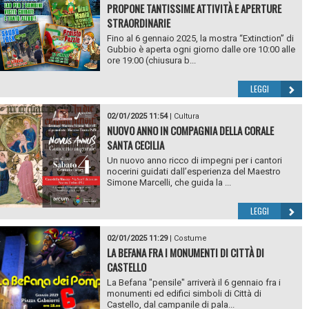
PROPONE TANTISSIME ATTIVITÀ E APERTURE
STRAORDINARIE
Fino al 6 gennaio 2025, la mostra “Extinction” di
Gubbio è aperta ogni giorno dalle ore 10:00 alle
ore 19:00 (chiusura b...
LEGGI
02/01/2025 11:54
|
Cultura
NUOVO ANNO IN COMPAGNIA DELLA CORALE
SANTA CECILIA
Un nuovo anno ricco di impegni per i cantori
nocerini guidati dall’esperienza del Maestro
Simone Marcelli, che guida la ...
LEGGI
02/01/2025 11:29
|
Costume
LA BEFANA FRA I MONUMENTI DI CITTÀ DI
CASTELLO
La Befana "pensile" arriverà il 6 gennaio fra i
monumenti ed edifici simboli di Città di
Castello, dal campanile di pala...