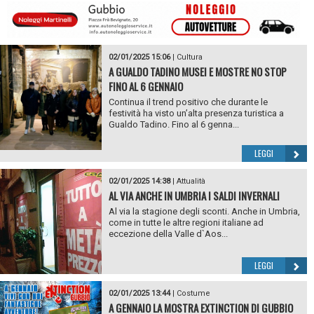
02/01/2025 15:06
|
Cultura
A GUALDO TADINO MUSEI E MOSTRE NO STOP
FINO AL 6 GENNAIO
Continua il trend positivo che durante le
festività ha visto un’alta presenza turistica a
Gualdo Tadino. Fino al 6 genna...
LEGGI
02/01/2025 14:38
|
Attualità
AL VIA ANCHE IN UMBRIA I SALDI INVERNALI
Al via la stagione degli sconti. Anche in Umbria,
come in tutte le altre regioni italiane ad
eccezione della Valle d`Aos...
LEGGI
02/01/2025 13:44
|
Costume
A GENNAIO LA MOSTRA EXTINCTION DI GUBBIO