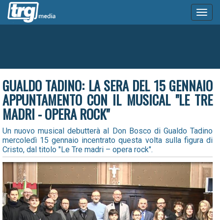
Toggl
naviga
GUALDO TADINO: LA SERA DEL 15 GENNAIO
APPUNTAMENTO CON IL MUSICAL "LE TRE
MADRI - OPERA ROCK"
Un nuovo musical debutterà al Don Bosco di Gualdo Tadino
mercoledì 15 gennaio incentrato questa volta sulla figura di
Cristo, dal titolo "Le Tre madri – opera rock".