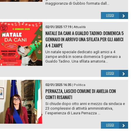
maggioranza di Gubbio formata dall...
LEGGI
02/01/2025 17:19
|
Attualità
NATALE DA CANI A GUALDO TADINO: DOMENICA 5
GENNAIO IN ARRIVO UNA SFILATA PER GLI AMICI
A 4 ZAMPE
Un natale speciale dedicato agli amici a 4
zampe andrà in scena domenica 5 gennaio a
Gualdo Tadino. Una sfilata amatoria...
LEGGI
02/01/2025 16:35
|
Politica
PERNAZZA, LASCIO COMUNE DI AMELIA CON
CONTI RISANATI
Si chiude dopo otto anni e mezzo da sindaca e
23 complessivi di attività amministrativa,
l`esperienza di Laura Pernazza ...
LEGGI