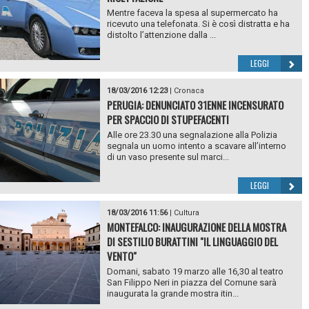
Mentre faceva la spesa al supermercato ha
ricevuto una telefonata. Si è così distratta e ha
distolto l’attenzione dalla ...
LEGGI
18/03/2016 12:23
|
Cronaca
PERUGIA: DENUNCIATO 31ENNE INCENSURATO
PER SPACCIO DI STUPEFACENTI
Alle ore 23.30 una segnalazione alla Polizia
segnala un uomo intento a scavare all’interno
di un vaso presente sul marci...
LEGGI
18/03/2016 11:56
|
Cultura
MONTEFALCO: INAUGURAZIONE DELLA MOSTRA
DI SESTILIO BURATTINI "IL LINGUAGGIO DEL
VENTO"
Domani, sabato 19 marzo alle 16,30 al teatro
San Filippo Neri in piazza del Comune sarà
inaugurata la grande mostra itin...