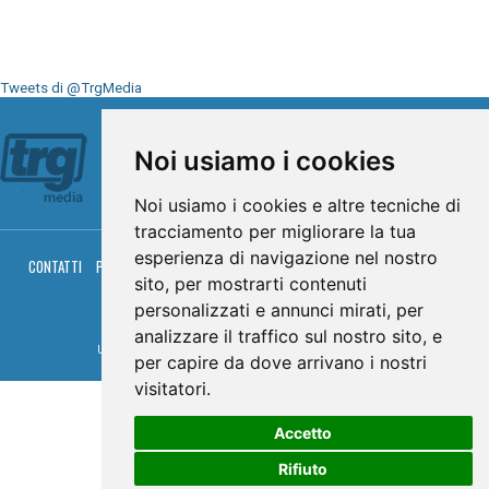
Tweets di @TrgMedia
Seguici su
Noi usiamo i cookies
Noi usiamo i cookies e altre tecniche di
tracciamento per migliorare la tua
esperienza di navigazione nel nostro
CONTATTI
PRIVACY
COOKIES
PALINSESTO
DIRETTA TV
DIRETTA RADIO
sito, per mostrarti contenuti
RGM HITRADIO
personalizzati e annunci mirati, per
© TRG Media 2005-2026
analizzare il traffico sul nostro sito, e
Umbria Televisioni s.r.l. - P.I.00496230541 -
www.trgmedia.it
- Powered by
FFZ
per capire da dove arrivano i nostri
visitatori.
Accetto
Rifiuto