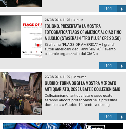
LEGGI
21/03/2016 11:26
|
Cultura
FOLIGNO. PRESENTATA LA MOSTRA
FOTOGRAFICA 'FLAGS OF AMERICA' AL CIAC FINO
A LUGLIO (STASERA IN "TRG PLUS" ORE 20.50)
Si chiama "FLAGS OF AMERICA” – I grandi
autori americani degli anni ‘40/’70" l`evento
culturale organizzato dal CIAC c...
LEGGI
20/03/2016 11:09
|
Costume
GUBBIO: TORNA OGGI LA MOSTRA MERCATO
ANTIQUARIATO, COSE USATE E COLLEZIONISMO
Collezionismo, antiquariato e cose usate
saranno ancora protagonisti nella prossima
domenica a Gubbio. L`evento vede mig...
LEGGI