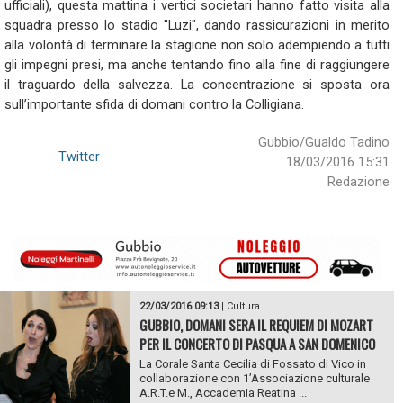
ufficiali), questa mattina i vertici societari hanno fatto visita alla
squadra presso lo stadio "Luzi", dando rassicurazioni in merito
alla volontà di terminare la stagione non solo adempiendo a tutti
gli impegni presi, ma anche tentando fino alla fine di raggiungere
il traguardo della salvezza. La concentrazione si sposta ora
sull’importante sfida di domani contro la Colligiana.
Gubbio/Gualdo Tadino
Twitter
18/03/2016 15:31
Redazione
22/03/2016 09:13
|
Cultura
GUBBIO, DOMANI SERA IL REQUIEM DI MOZART
PER IL CONCERTO DI PASQUA A SAN DOMENICO
La Corale Santa Cecilia di Fossato di Vico in
collaborazione con 1’Associazione culturale
A.R.T.e M., Accademia Reatina ...