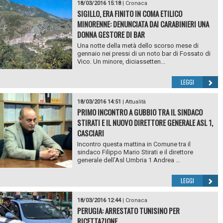
18/03/2016 15:18
|
Cronaca
SIGILLO, ERA FINITO IN COMA ETILICO
MINORENNE: DENUNCIATA DAI CARABINIERI UNA
DONNA GESTORE DI BAR
Una notte della metà dello scorso mese di
gennaio nei pressi di un noto bar di Fossato di
Vico. Un minore, diciassetten...
LEGGI
18/03/2016 14:51
|
Attualità
PRIMO INCONTRO A GUBBIO TRA IL SINDACO
STIRATI E IL NUOVO DIRETTORE GENERALE ASL 1,
CASCIARI
Incontro questa mattina in Comune tra il
sindaco Filippo Mario Stirati e il direttore
generale dell’Asl Umbria 1 Andrea ...
LEGGI
18/03/2016 12:44
|
Cronaca
PERUGIA: ARRESTATO TUNISINO PER
RICETTAZIONE