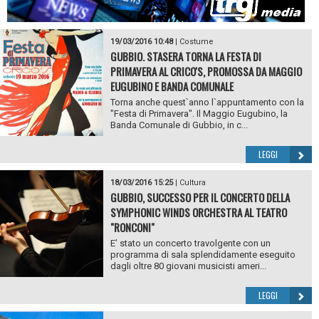
19/03/2016 10:48
|
Costume
GUBBIO. STASERA TORNA LA FESTA DI
PRIMAVERA AL CRICO'S, PROMOSSA DA MAGGIO
EUGUBINO E BANDA COMUNALE
Torna anche quest`anno l`appuntamento con la
"Festa di Primavera". Il Maggio Eugubino, la
Banda Comunale di Gubbio, in c...
LEGGI
18/03/2016 15:25
|
Cultura
GUBBIO, SUCCESSO PER IL CONCERTO DELLA
SYMPHONIC WINDS ORCHESTRA AL TEATRO
"RONCONI"
E’ stato un concerto travolgente con un
programma di sala splendidamente eseguito
dagli oltre 80 giovani musicisti ameri...
LEGGI