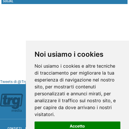
SOCIAL
Noi usiamo i cookies
Noi usiamo i cookies e altre tecniche
di tracciamento per migliorare la tua
esperienza di navigazione nel nostro
Tweets di @TrgMedia
sito, per mostrarti contenuti
Seguici su
personalizzati e annunci mirati, per
analizzare il traffico sul nostro sito, e
per capire da dove arrivano i nostri
visitatori.
Accetto
CONTATTI
PRIVACY
COOKIES
PALINSESTO
DIRETTA TV
DIRETTA RADIO