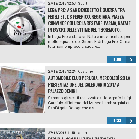
27/12/2016 12:53
|
Sport
LEGA PRO: A SAN BENEDETTO È GUERRA TRA
FEDELI E IL DS FEDERICO. REGGIANA, PIAZZA
CONVINCE COLUCCI A RESTARE. PARMA, NATALE
IN FAVORE DELLE VITIME DEL TERREMOTO.
In Lega Pro è stato un Natale movimentato per
molte squadre del Girone B di Lega Pro. Ormai
tutti hanno ripreso a sudare...
LEGGI
27/12/2016 12:24
|
Costume
AUTOMOBILE CLUB PERUGIA, MERCOLEDÌ 28 LA
PRESENTAZIONE DEL CALENDARIO 2017 A
PALAZZO DONINI
Saranno gli scatti realizzati dal fotografo Luigi
Gargiulo all’interno del Museo Lamborghini di
Sant’Agata Bolognese a s...
LEGGI
27/12/2016 11:51
|
Sport