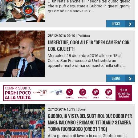
E` un Natale anche all`insegna del gusto quello
che si può degustare a Gubbio in questi giorni,
grazie ad una nuova iniz...
LEGGI
28/12/2016 09:10
|
Politica
UMBERTIDE, OGGI ALLE 18 "OPEN CAMERA" CON
L'ON. GIULIETTI
Mercoledi 28 dicembre 2016 alle ore 18 al
Centro San Francesco di Umbertide un
appuntamento ormai consueto: nella citta`...
LEGGI
27/12/2016 15:15
|
Sport
GUBBIO, IN VISTA DEL SUDTIROL DUE DUBBI PER
MAGI: KALOMBO E ROMANO TITOLARI? STASERA
TORNA FUORIGIOCO (ORE 21 TRG)
Altra giornata di lavoro in casa Gubbio con la