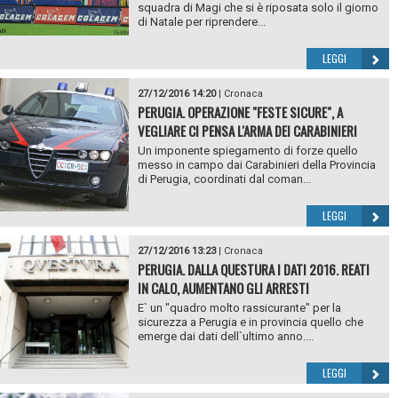
squadra di Magi che si è riposata solo il giorno
di Natale per riprendere...
LEGGI
27/12/2016 14:20
|
Cronaca
PERUGIA. OPERAZIONE "FESTE SICURE", A
VEGLIARE CI PENSA L'ARMA DEI CARABINIERI
Un imponente spiegamento di forze quello
messo in campo dai Carabinieri della Provincia
di Perugia, coordinati dal coman...
LEGGI
27/12/2016 13:23
|
Cronaca
PERUGIA. DALLA QUESTURA I DATI 2016. REATI
IN CALO, AUMENTANO GLI ARRESTI
E` un "quadro molto rassicurante" per la
sicurezza a Perugia e in provincia quello che
emerge dai dati dell`ultimo anno....
LEGGI