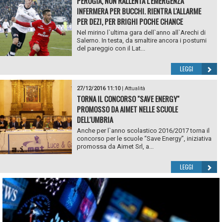
PERUGIA, NON RALLENTA L'EMERGENZA
INFERMERA PER BUCCHI. RIENTRA L'ALLARME
PER DEZI, PER BRIGHI POCHE CHANCE
Nel mirino l`ultima gara dell`anno all`Arechi di
Salerno. In testa, da smaltire ancora i postumi
del pareggio con il Lat...
LEGGI
27/12/2016 11:10
|
Attualità
TORNA IL CONCORSO "SAVE ENERGY"
PROMOSSO DA AIMET NELLE SCUOLE
DELL'UMBRIA
Anche per l`anno scolastico 2016/2017 torna il
concorso per le scuole “Save Energy”, iniziativa
promossa da Aimet Srl, a...
LEGGI