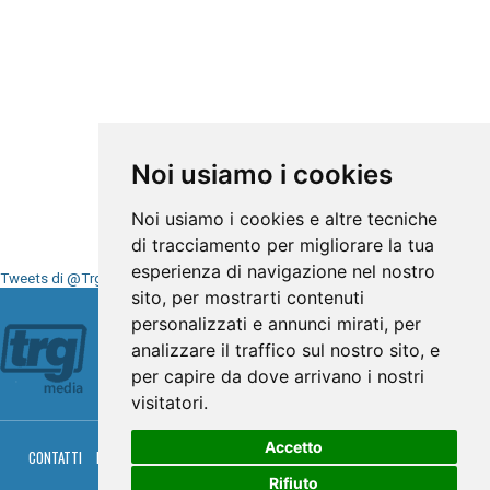
Noi usiamo i cookies
Noi usiamo i cookies e altre tecniche
di tracciamento per migliorare la tua
esperienza di navigazione nel nostro
Tweets di @TrgMedia
sito, per mostrarti contenuti
Seguici su
personalizzati e annunci mirati, per
analizzare il traffico sul nostro sito, e
per capire da dove arrivano i nostri
visitatori.
Accetto
CONTATTI
PRIVACY
COOKIES
PALINSESTO
DIRETTA TV
DIRETTA RADIO
RGM HITRADIO
Rifiuto