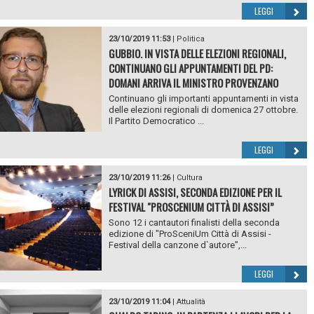
LEGGI
23/10/2019 11:53
|
Politica
GUBBIO. IN VISTA DELLE ELEZIONI REGIONALI,
CONTINUANO GLI APPUNTAMENTI DEL PD:
DOMANI ARRIVA IL MINISTRO PROVENZANO
Continuano gli importanti appuntamenti in vista
delle elezioni regionali di domenica 27 ottobre.
Il Partito Democratico ...
LEGGI
23/10/2019 11:26
|
Cultura
LYRICK DI ASSISI, SECONDA EDIZIONE PER IL
FESTIVAL "PROSCENIUM CITTÀ DI ASSISI”
Sono 12 i cantautori finalisti della seconda
edizione di "ProSceniUm Città di Assisi -
Festival della canzone d`autore",...
LEGGI
23/10/2019 11:04
|
Attualità