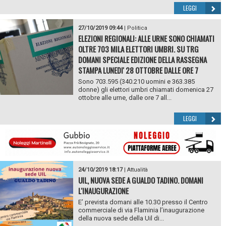
LEGGI
27/10/2019 09:44
|
Politica
ELEZIONI REGIONALI: ALLE URNE SONO CHIAMATI
OLTRE 703 MILA ELETTORI UMBRI. SU TRG
DOMANI SPECIALE EDIZIONE DELLA RASSEGNA
STAMPA LUNEDI' 28 OTTOBRE DALLE ORE 7
Sono 703.595 (340.210 uomini e 363.385
donne) gli elettori umbri chiamati domenica 27
ottobre alle urne, dalle ore 7 all...
LEGGI
24/10/2019 18:17
|
Attualità
UIL, NUOVA SEDE A GUALDO TADINO. DOMANI
L'INAUGURAZIONE
E’ prevista domani alle 10.30 presso il Centro
commerciale di via Flaminia l’inaugurazione
della nuova sede della Uil di...